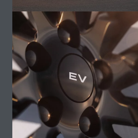
CAREERS
KUSHTE DHE AFATE
NA KONTAKTONI
POLITIKA E PRIVATËSISË
POLITIKA E KUKIVE
RANGE ROVER I
PANGATËRRUESHËM
(10)
© JAGUAR LAND ROVER LIMITED 2026: Registered office: Abbey Road,
Whitley, Coventry CV3 4LF. Registered in England No: 1672070
SHIHNI RREGULLOREN (BE) 2020/740 PDF
Shifrat e paraqitura janë rezultat i testeve të prodhuesit zyrtar në përputhje
me legjislacionin e BE-së. Konsumi faktik i karburantit nga mjeti mund të
ndryshojë nga ai i arritur në këto teste dhe këto shifra janë vetëm për
qëllime krahasuese. Informacioni, specifikimet, çmimet dhe ngjyrat në këtë
faqe interneti mund të variojnë nga njëri treg te tjetri, dhe janë subjekt