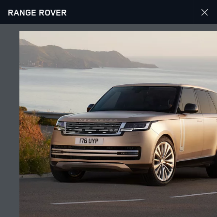
RANGE ROVER
Zbuloni ofertën tonë aktuale për automjetet Range Rover
MENU
EKSPLORONI RANGE ROVER
GALERIA
BASHKOHU ME BISEDËN