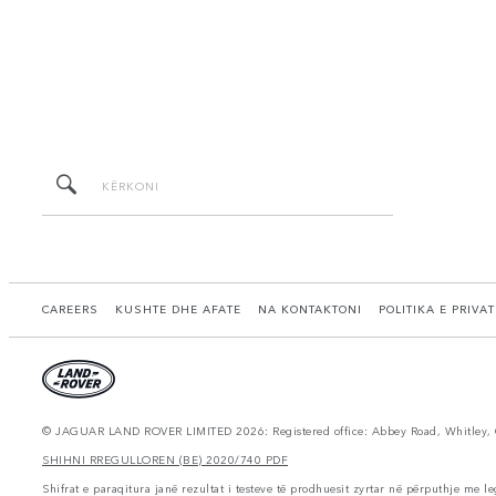
CAREERS
KUSHTE DHE AFATE
NA KONTAKTONI
POLITIKA E PRIVA
© JAGUAR LAND ROVER LIMITED 2026: Registered office: Abbey Road, Whitley, 
SHIHNI RREGULLOREN (BE) 2020/740 PDF
Shifrat e paraqitura janë rezultat i testeve të prodhuesit zyrtar në përputhje me l