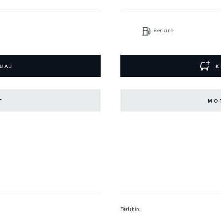
Benzinë
UAJ
K
T
MO
Përfshin: