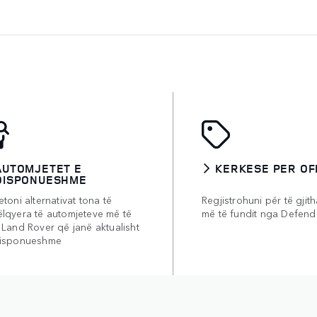
AUTOMJETET E
KERKESE PER OF
DISPONUESHME
etoni alternativat tona të
Regjistrohuni për të gjith
ëlqyera të automjeteve më të
më të fundit nga Defend
 Land Rover që janë aktualisht
disponueshme