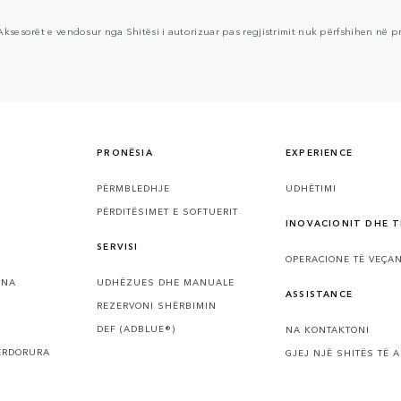
ksesorët e vendosur nga Shitësi i autorizuar pas regjistrimit nuk përfshihen në pr
PRONËSIA
EXPERIENCE
PËRMBLEDHJE
UDHËTIMI
PËRDITËSIMET E SOFTUERIT
INOVACIONIT DHE 
SERVISI
OPERACIONE TË VEÇAN
ONA
UDHËZUES DHE MANUALE
ASSISTANCE
REZERVONI SHËRBIMIN
DEF (ADBLUE®)
NA KONTAKTONI
ËRDORURA
GJEJ NJË SHITËS TË 