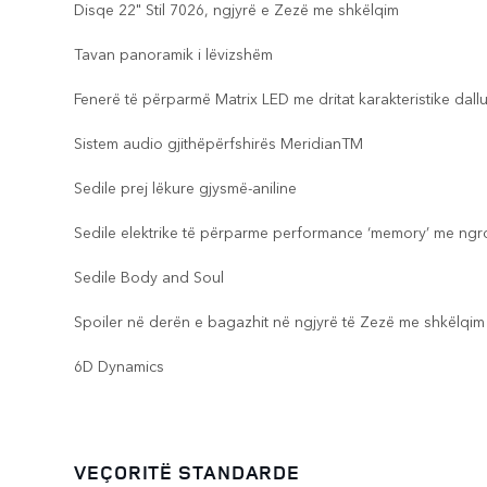
Disqe 22" Stil 7026, ngjyrë e Zezë me shkëlqim
Tavan panoramik i lëvizshëm
Fenerë të përparmë Matrix LED me dritat karakteristike dallu
Sistem audio gjithëpërfshirës MeridianTM
Sedile prej lëkure gjysmë-aniline
Sedile elektrike të përparme performance ‘memory’ me ngr
Sedile Body and Soul
Spoiler në derën e bagazhit në ngjyrë të Zezë me shkëlqim
6D Dynamics
VEÇORITË STANDARDE