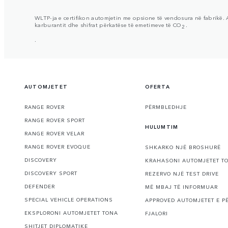
WLTP-ja e certifikon automjetin me opsione të vendosura në fabrikë. A
karburantit dhe shifrat përkatëse të emetimeve të CO
.
2
.
AUTOMJETET
OFERTA
RANGE ROVER
PËRMBLEDHJE
RANGE ROVER SPORT
HULUMTIM
RANGE ROVER VELAR
RANGE ROVER EVOQUE
SHKARKO NJË BROSHURË
DISCOVERY
KRAHASONI AUTOMJETET T
DISCOVERY SPORT
REZERVO NJË TEST DRIVE
DEFENDER
MË MBAJ TË INFORMUAR
SPECIAL VEHICLE OPERATIONS
APPROVED AUTOMJETET E P
EKSPLORONI AUTOMJETET TONA
FJALORI
SHITJET DIPLOMATIKE