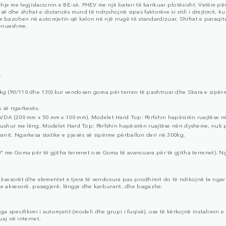
thje me legjislacionin e BE-së. PHEV me një bateri të karikuar plotësisht. Vetëm pë
dhe shifrat e distancës mund të ndryshojnë sipas faktorëve si stili i drejtimit, ku
ikim bazohen në automjetin që kalon në një rrugë të standardizuar. Shifrat e paraq
ponueshme.
.
g (90/110 dhe 130) kur vendosen goma për terren të pashtruar dhe Skara e sipërm
s së ngarkesës.
 VDA (200 mm x 50 mm x 100 mm). Modelet Hard Top: Përfshin hapësirën ruajtëse n
mbushur me lëng. Modelet Hard Top: Përfshin hapësirën ruajtëse nën dysheme, nuk p
anit. Ngarkesa statike e pjesës së sipërme përballon deri në 300kg.
0" me Goma për të gjitha terrenet ose Goma të avancuara për të gjitha terrenet). N
 Aksesorët dhe elementet e tjera të vendosura pas prodhimit do të ndikojnë te nga
me aksesorë, pasagjerë, lëngje dhe karburant, dhe bagazhe.
pecifikimi i automjetit (modeli dhe grupi i fuqisë), ose të kërkojnë instalimin e ve
aj në internet.