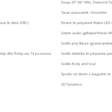
Disqe 20” Stil 1086, Diamond Tur
Tavan panoramik i lëvizshëm
ese të ditës (DRL)
Fenerë të përparmë Matrix LED me
Sistem audio gjithëpërfshirës 
Sedile prej lëkure gjysmë-anili
ohje dhe ftohje me 14 pozicione
Sedile elektrike të përparme p
Sedile Body and Soul
Spoiler në derën e bagazhit në
6D Dynamics