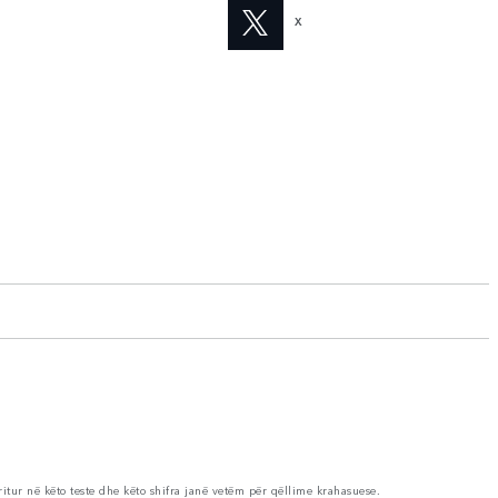
X
ritur në këto teste dhe këto shifra janë vetëm për qëllime krahasuese.