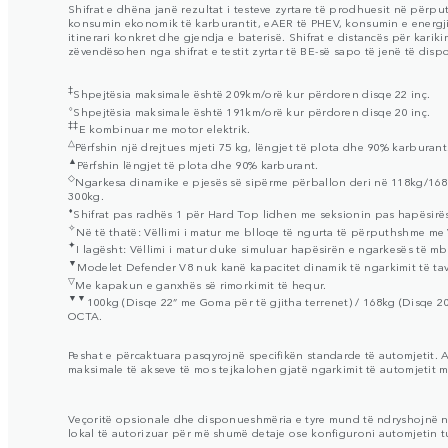
Shifrat e dhëna janë rezultat i testeve zyrtare të prodhuesit në përpu
konsumin ekonomik të karburantit, eAER të PHEV, konsumin e energjisë 
itinerari konkret dhe gjendja e baterisë. Shifrat e distancës për kar
zëvendësohen nga shifrat e testit zyrtar të BE-së sapo të jenë të dis
‡
Shpejtësia maksimale është 209km/orë kur përdoren disqe 22 inç.
⬨
Shpejtësia maksimale është 191km/orë kur përdoren disqe 20 inç.
‡‡
E kombinuar me motor elektrik.
△
Përfshin një drejtues mjeti 75 kg, lëngjet të plota dhe 90% karburant
▲
Përfshin lëngjet të plota dhe 90% karburant.
◇
Ngarkesa dinamike e pjesës së sipërme përballon deri në 118kg/168k
300kg.
⬧
Shifrat pas radhës 1 për Hard Top lidhen me seksionin pas hapësirë
✧
Në të thatë: Vëllimi i matur me blloqe të ngurta të përputhshme me
✦
I lagësht: Vëllimi i matur duke simuluar hapësirën e ngarkesës të 
▼
Modelet Defender V8 nuk kanë kapacitet dinamik të ngarkimit të tav
▽
Me kapakun e ganxhës së rimorkimit të hequr.
▼▼
100kg (Disqe 22” me Goma për të gjitha terrenet) / 168kg (Disqe 2
OCTA.
Peshat e përcaktuara pasqyrojnë specifikën standarde të automjetit.
maksimale të akseve të mos tejkalohen gjatë ngarkimit të automjetit 
Veçoritë opsionale dhe disponueshmëria e tyre mund të ndryshojnë nga s
lokal të autorizuar për më shumë detaje ose konfiguroni automjetin tu