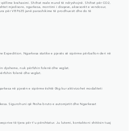
r qëllime krahasimi. Shifrat reale mund të ndryshojnë. Shifrat për CO2,
shtet mjedisore, ngarkesa, montimi i disqeve, aksesorët e vendosur,
itura për V8 P635 janë parashikime të prodhuesit dhe do të
e Expedition. Ngarkesa statike e pjesës së sipërme përballon deri në
ën dysheme, nuk përfshin folenë dhe veglat.
ërfshin folenë dhe veglat.
garkesa në pjesën e sipërme është 0kg kur aktivizohet modaliteti
rkesa. Sigurohuni që Pesha bruto e automjetit dhe Ngarkesat
çorive të tjera për t'u përshtatur. Ju lutemi, kontaktoni shitësin tuaj