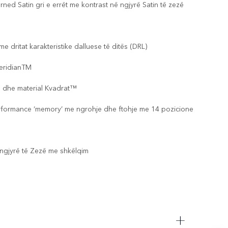
ned Satin gri e errët me kontrast në ngjyrë Satin të zezë
 dritat karakteristike dalluese të ditës (DRL)
MeridianTM
ne dhe material Kvadrat™
erformance ‘memory’ me ngrohje dhe ftohje me 14 pozicione
 ngjyrë të Zezë me shkëlqim