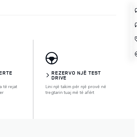
ERTE
REZERVO NJË TEST
DRIVE
a të rejat
Lini një takim për një provë në
er
tregtarin tuaj më të afërt