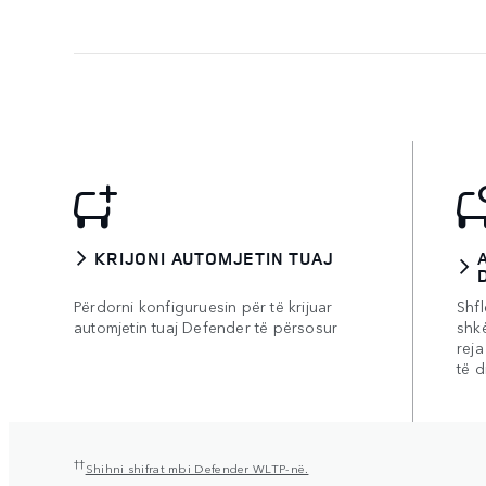
KRIJONI AUTOMJETIN TUAJ
Përdorni konfiguruesin për të krijuar
Shfl
automjetin tuaj Defender të përsosur
shk
reja
të 
††
Shihni shifrat mbi Defender WLTP-në.