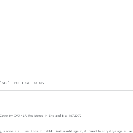
TËSISË
POLITIKA E KUKIVE
Coventry CV3 4LF. Registered in England No: 1672070
egjislacionin e BE-së. Konsumi faktik i karburantit nga mjeti mund të ndryshojë nga ai i ar