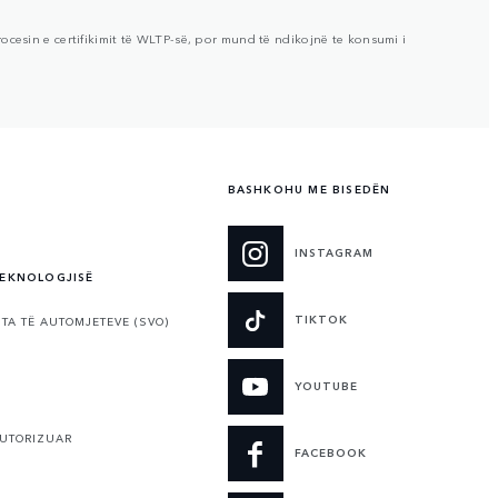
ocesin e certifikimit të WLTP-së, por mund të ndikojnë te konsumi i
BASHKOHU ME BISEDËN
INSTAGRAM
TEKNOLOGJISË
TIKTOK
TA TË AUTOMJETEVE (SVO)
YOUTUBE
AUTORIZUAR
FACEBOOK