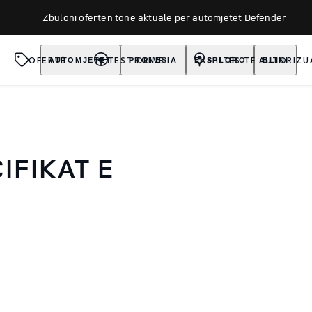
Zbuloni ofertën tonë aktuale për automjetet Defender
OFERTË
TEST DRIVE
SHITËS TË AUTORIZU
AUTOMJETET
PRONËSIA
EKSPLORO
BLINI
IFIKAT E