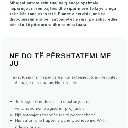
Mbajeni automjetin tuaj në gjendje optimale
nëpërmjet mirëmbajtjes dhe riparimeve të kryera nga
teknikët tanë ekspertë. Planet e servisit janë të
disponueshme si për automjetet e reja, po ashtu edhe
për ato të përdorura dhe të miratuara.
NE DO TË PËRSHTATEMI ME
JU
Planet tuaja marrin përparësi kur automjetit tuaj i nevojitet
mirëmbajtje ose riparim. Ne ofrojmë:
Tërheqjen dhe dorëzimin e automjetit në
1
vendndodhjen e zgjedhur prej jush
.
2
Një automjet zëvendësues të përkohshëm
.
Një sallon dhe hapësirë pune çlodhëse me Wi-Fi
ndërsa prisni.