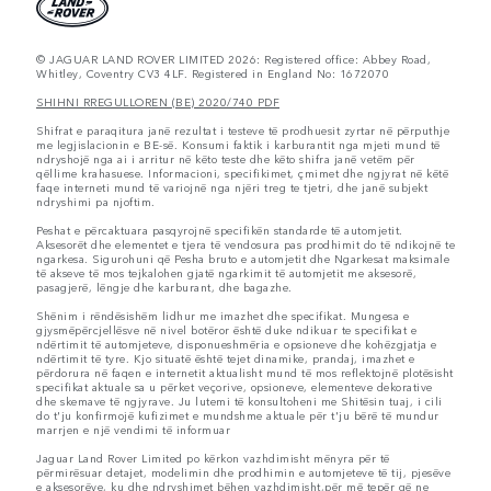
© JAGUAR LAND ROVER LIMITED 2026: Registered office: Abbey Road,
Whitley, Coventry CV3 4LF. Registered in England No: 1672070
SHIHNI RREGULLOREN (BE) 2020/740 PDF
Shifrat e paraqitura janë rezultat i testeve të prodhuesit zyrtar në përputhje
me legjislacionin e BE-së. Konsumi faktik i karburantit nga mjeti mund të
ndryshojë nga ai i arritur në këto teste dhe këto shifra janë vetëm për
qëllime krahasuese. Informacioni, specifikimet, çmimet dhe ngjyrat në këtë
faqe interneti mund të variojnë nga njëri treg te tjetri, dhe janë subjekt
ndryshimi pa njoftim.
Peshat e përcaktuara pasqyrojnë specifikën standarde të automjetit.
Aksesorët dhe elementet e tjera të vendosura pas prodhimit do të ndikojnë te
ngarkesa. Sigurohuni që Pesha bruto e automjetit dhe Ngarkesat maksimale
të akseve të mos tejkalohen gjatë ngarkimit të automjetit me aksesorë,
pasagjerë, lëngje dhe karburant, dhe bagazhe.
Shënim i rëndësishëm lidhur me imazhet dhe specifikat. Mungesa e
gjysmëpërcjellësve në nivel botëror është duke ndikuar te specifikat e
ndërtimit të automjeteve, disponueshmëria e opsioneve dhe kohëzgjatja e
ndërtimit të tyre. Kjo situatë është tejet dinamike, prandaj, imazhet e
përdorura në faqen e internetit aktualisht mund të mos reflektojnë plotësisht
specifikat aktuale sa u përket veçorive, opsioneve, elementeve dekorative
dhe skemave të ngjyrave. Ju lutemi të konsultoheni me Shitësin tuaj, i cili
do t'ju konfirmojë kufizimet e mundshme aktuale për t'ju bërë të mundur
marrjen e një vendimi të informuar
Jaguar Land Rover Limited po kërkon vazhdimisht mënyra për të
përmirësuar detajet, modelimin dhe prodhimin e automjeteve të tij, pjesëve
e aksesorëve, ku dhe ndryshimet bëhen vazhdimisht,për më tepër që ne