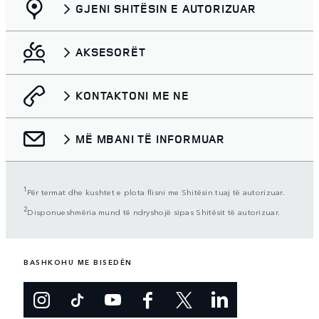
GJENI SHITËSIN E AUTORIZUAR
AKSESORËT
KONTAKTONI ME NE
MË MBANI TË INFORMUAR
1
Për termat dhe kushtet e plota flisni me Shitësin tuaj të autorizuar.
2
Disponueshmëria mund të ndryshojë sipas Shitësit të autorizuar.
BASHKOHU ME BISEDËN