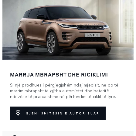
MARRJA MBRAPSHT DHE RICIKLIMI
Si një prodhues i përgjegjshëm ndaj mjedisit, ne do të
marrim mbrapsht të gjitha automjetet dhe bateritë
ndezëse të pranueshme në përfundim të ciklit të tyre.
GJENI SHITËSIN E AUTORIZUAR