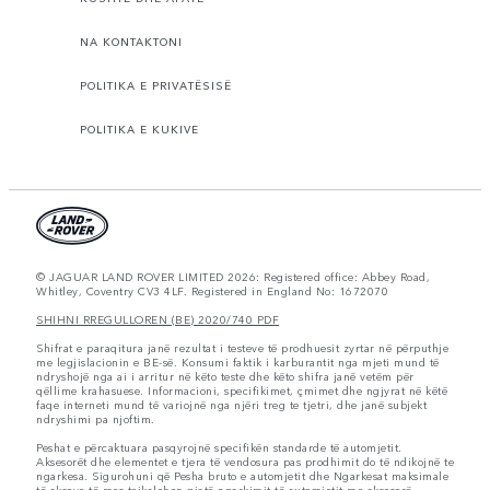
NA KONTAKTONI
POLITIKA E PRIVATËSISË
POLITIKA E KUKIVE
© JAGUAR LAND ROVER LIMITED 2026: Registered office: Abbey Road,
Whitley, Coventry CV3 4LF. Registered in England No: 1672070
SHIHNI RREGULLOREN (BE) 2020/740 PDF
Shifrat e paraqitura janë rezultat i testeve të prodhuesit zyrtar në përputhje
me legjislacionin e BE-së. Konsumi faktik i karburantit nga mjeti mund të
ndryshojë nga ai i arritur në këto teste dhe këto shifra janë vetëm për
qëllime krahasuese. Informacioni, specifikimet, çmimet dhe ngjyrat në këtë
faqe interneti mund të variojnë nga njëri treg te tjetri, dhe janë subjekt
ndryshimi pa njoftim.
Peshat e përcaktuara pasqyrojnë specifikën standarde të automjetit.
Aksesorët dhe elementet e tjera të vendosura pas prodhimit do të ndikojnë te
ngarkesa. Sigurohuni që Pesha bruto e automjetit dhe Ngarkesat maksimale