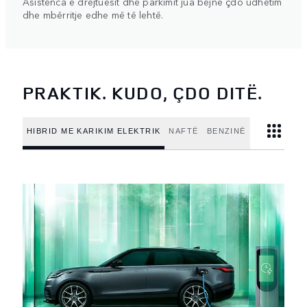
Asistenca e drejtuesit dhe parkimit jua bëjnë çdo udhëtim
dhe mbërritje edhe më të lehtë.
PRAKTIK. KUDO, ÇDO DITË.
HIBRID ME KARIKIM ELEKTRIK
NAFTË
BENZINË