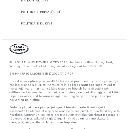
NA KONTAKTONI
POLITIKA E PRIVATËSISË
POLITIKA E KUKIVE
© JAGUAR LAND ROVER LIMITED 2026: Registered office: Abbey Road,
Whitley, Coventry CV3 4LF. Registered in England No: 1672070
SHIHNI RREGULLOREN (BE) 2020/740 PDF
Shifrat e paraqitura janë rezultat i testeve të prodhuesit zyrtar në përputhje
me legjislacionin e BE-së. Konsumi faktik i karburantit nga mjeti mund të
ndryshojë nga ai i arritur në këto teste dhe këto shifra janë vetëm për
qëllime krahasuese. Informacioni, specifikimet, çmimet dhe ngjyrat në këtë
faqe interneti mund të variojnë nga njëri treg te tjetri, dhe janë subjekt
ndryshimi pa njoftim.
Peshat e përcaktuara pasqyrojnë specifikën standarde të automjetit.
Aksesorët dhe elementet e tjera të vendosura pas prodhimit do të ndikojnë te
ngarkesa. Sigurohuni që Pesha bruto e automjetit dhe Ngarkesat maksimale
të akseve të mos tejkalohen gjatë ngarkimit të automjetit me aksesorë,
pasagjerë, lëngje dhe karburant, dhe bagazhe.