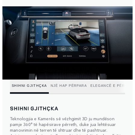
SHIHNI GJITHÇKA
NJË HAP PËRPARA
ELEGANCË E PËRSOS
SHIHNI GJITHÇKA
Teknologjia e Kamerës së vëzhgimit 3D ju mundëson
pamje 360° të hapësirave përreth, duke jua lehtësuar
manovrimin në terren të shtruar dhe të pashtruar.