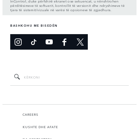
InControl, duke përfshirë ekranet ose sekuencat, u nënshtrohen
përditësimeve të softuerit, kontrollit të versionit dhe ndryshimeve të
tjera të sistemit/vizuale në varësi të opsioneve të zgjedhura.
BASHKOHU ME BISEDËN
CAREERS
KUSHTE DHE AFATE