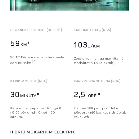
DISTANCA ELEKTRIKE (DERI NË)
EMETIMET E CO
(NGA)
2
59
103
†
KM
†
G/KM
WLTP. Distanca e pritshme reale
Zero emetime nga marmita në
†§
deri në 49km
.
modalitetin EV (elektrik).
KARIKIM PUBLIK (NGA)
KARIKIM NGA SHTËPIA (NGA)
30
2,5
‡
‡
MINUTA
ORË
Karikim i shpejtë me DC nga 0
Deri në 100 për qind duke
në 80 për qind në rreth 30
përdorur një karikues shtëpiak
minuta.
AC 7kWh.
HIBRID ME KARIKIM ELEKTRIK