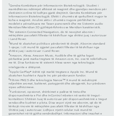
1
Qendra Kombëtare për Informacionin Bioteknologjik: Studimi i
marrëdhënies ndërmjet aftësisë së reagimit dhe gjendjes mendore për
vlerësimin online të lodhjes gjatë drejtimit. Qendra Kombëtare për
Informacionin Bioteknologjik: Efekti i zhurmës së qarkullimit rrugor te
koha e reagimit. Anulimi aktiv i zhurmës rrugore përfshihet te
modelet e përcaktuara me Tavan panoramik dhe me Sistemin audio
Meridian/Meridian 3D gjithëpërfshirës ose Meridian karakteristik.
2
Për sistemin Connected Navigation, do të nevojitet abonim i
mëtejshëm pas afatit fillestar të këshilluar nga shitësi juaj i autorizuar
i Land Rover.
3
Mund të zbatohet politika e përdorimit të drejtë. Abonim standard
1-vjeçar, i cili mund të zgjatet pas afatit fillestar të këshilluar nga
shitësi juaj i autorizuar i Land Rover.
4
Amazon, Alexa, Amazon Music, Audible dhe të gjitha logot
përkatëse janë marka tregtare të Amazon.com, Inc. ose të ndërlidhura
me të. Disa funksione të sistemit Alexa varen nga teknologjia
inteligjente e shtëpisë.
5
Apple CarPlay® është një markë tregtare e Apple Inc. Mund të
zbatohen kushtet e Apple Inc për përdoruesin fundor.
6
Filtrimi PM2.5 dhe teknologjia Nanoe™ X mund të reduktojnë
ndjeshëm aromat, bakteret, patogjenët dhe alergjenët, kur përdoren
sipas udhëzimeve.
7
Funksionet, opsionet, shërbimet e palëve të treta dhe
disponueshmëria e Pivi dhe InControl mbeten në varësi të tregut -
kontaktoni Shitësin tuaj të autorizuar për disponueshmërinë e tregut
vendas dhe kushtet e plota. Disa veçori vijnë me abonim, që do të
kërkojë rinovim të mëtejshëm pas afatit fillestar të këshilluar nga
Shitësi juaj i autorizuar. Lidhja e rrjetit celular nuk mund të
garantohet në të gjitha vendndodhjet. Informacioni dhe imazhet e