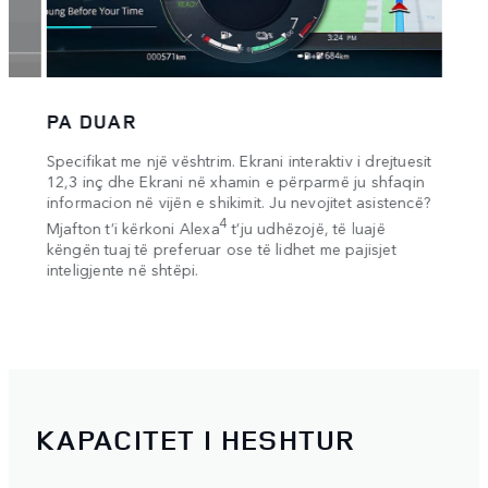
kudo 
Me Mo
qëndr
të la
Gjurm
paaut
PA DUAR
Specifikat me një vështrim. Ekrani interaktiv i drejtuesit
12,3 inç dhe Ekrani në xhamin e përparmë ju shfaqin
informacion në vijën e shikimit. Ju nevojitet asistencë?
ë
4
Mjafton t’i kërkoni Alexa
t’ju udhëzojë, të luajë
r të
këngën tuaj të preferuar ose të lidhet me pajisjet
ër.
inteligjente në shtëpi.
KAPACITET I HESHTUR