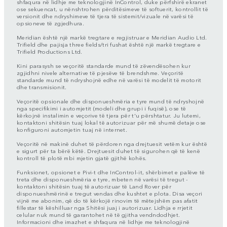
shfaqura në lidhje me teknologjinë InControl, duke përfshirë ekranet
ose sekuencat, u nënshtrohen përditësimeve të softuerit, kontrollit të
versionit dhe ndryshimeve të tjera të sistemit/vizuale në varësi të
opsioneve të zgjedhura.
Meridian është një markë tregtare e regjistruar e Meridian Audio Ltd.
Trifield dhe pajisja three fields/tri fushat është një markë tregtare e
Trifield Productions Ltd.
Kini parasysh se veçoritë standarde mund të zëvendësohen kur
zgjidhni nivele alternative të pjesëve të brendshme. Veçoritë
standarde mund të ndryshojnë edhe në varësi të modelit të motorit
dhe transmisionit.
Veçoritë opsionale dhe disponueshmëria e tyre mund të ndryshojnë
nga specifikimi i automjetit (modeli dhe grupi i fuqisë), ose të
kërkojnë instalimin e veçorive të tjera për t'u përshtatur. Ju lutemi,
kontaktoni shitësin tuaj lokal të autorizuar për më shumë detaje ose
konfiguroni automjetin tuaj në internet.
Veçoritë në makinë duhet të përdoren nga drejtuesit vetëm kur është
e sigurt për ta bërë këtë. Drejtuesit duhet të sigurohen që të kenë
kontroll të plotë mbi mjetin gjatë gjithë kohës.
Funksionet, opsionet e Pivi-t dhe InControl-it, shërbimet e palëve të
treta dhe disponueshmëria e tyre, mbeten në varësi të tregut -
kontaktoni shitësin tuaj të autorizuar të Land Rover për
disponueshmërinë e tregut vendas dhe kushtet e plota. Disa veçori
vijnë me abonim, që do të kërkojë rinovim të mëtejshëm pas afatit
fillestar të këshilluar nga Shitësi juaj i autorizuar. Lidhja e rrjetit
celular nuk mund të garantohet në të gjitha vendndodhjet.
Informacioni dhe imazhet e shfaqura në lidhje me teknologjinë