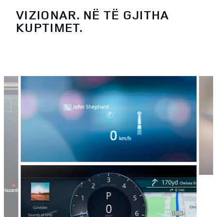
VIZIONAR. NË TË GJITHA
KUPTIMET.
3
/
4
QET
Lokal