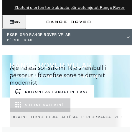
Zbuloni ofertën tonë aktuale për automjetet Range Rover
MENU
EKSPLORO RANGE ROVER VELAR
PËRMBLEDHJE
RANGE ROVER VELAR
Një ndjesi sofistikimi. Një shembull i
përsosur i filozofisë sonë të dizajnit
NJIHUNI ME VERSIONET BELGRAVIA EDITIONS
modernist.
KRIJONI AUTOMJETIN TUAJ
SHIHNI GALERINË
DIZAJNI
TEKNOLOGJIA
AFTËSIA
PERFORMANCA
VERSION