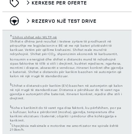
KERKESE PER OFERTE
REZERVO NJË TEST DRIVE
✝
Shihni shifrat mbi WLTP-në
Shifrat e dhëna janë rezultat i testeve zyrtare të prodhuesit në
përputhje me legjislacionin e BE-së me një bateri plotësisht të
karikuar. Vetëm për qëllime krahasimi. Shifrat reale mund të
ndryshojnë. Shifrat për CO
, shpenzimin ekonomik të karburantit,
2
konsumin e energjisë dhe shifrat e distancës mund të ndryshojnë
sipas faktorëve të tillë si stili i drejtimit, kushtet mjedisore, ngarkesa,
montimi i disqeve, aksesorët e vendosur, itinerari konkret dhe gjendja
e baterisë. Shifrat e distancës për karikim bazohen në automjetin që
kalon në një rrugë të standardizuar.
§
Shifrat e distancës për karikim (EV) bazohen në automjetin që kalon
në një rrugë të standardizuar. Distanca e përshkuar do të varet nga
gjendja e automjetit dhe baterisë, itinerari konkret, mjedisi dhe stili i
drejtimit.
‡
Koha e karikimit do të varet nga disa faktorë, ku përfshihen, por pa
u kufizuar, koha e përdorimit (mosha), gjendja, temperatura dhe
karikimi ekzistues i baterisë; objekti i përdorur dhe kohëzgjatja e
karikimit.
*
Shpejtësia maksimale e motorëve me amortizator me spirale është
210km/h.