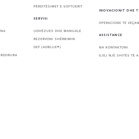
PËRDITËSIMET E SOFTUERIT
INOVACIONIT DHE 
SERVISI
OPERACIONE TË VEÇAN
ONA
UDHËZUES DHE MANUALE
ASSISTANCE
REZERVONI SHËRBIMIN
DEF (ADBLUE®)
NA KONTAKTONI
ËRDORURA
GJEJ NJË SHITËS TË 