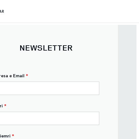
AR
NEWSLETTER
esa e Email
*
ri
*
iemri
*