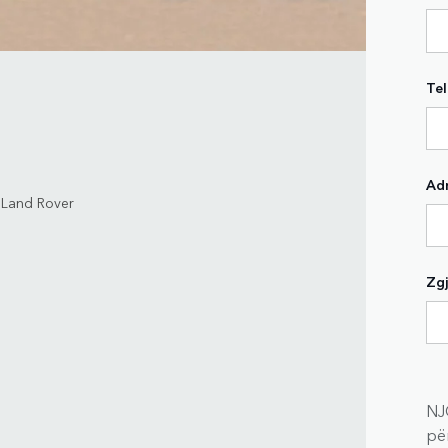
Tel
Ad
a Land Rover
Zgj
NJ
për