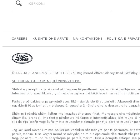
CAREERS
KUSHTE DHE AFATE
NA KONTAKTONI
POLITIKA E PRIVA
© JAGUAR LAND ROVER LIMITED 2026: Registered office: Abbey Road, Whitley, 
SHIHNI RREGULLOREN (BE) 2020/740 PDF
Shifrat e paraqitura janë rezultat i testeve të prodhuesit zyrtar në përputhje me l
Informacioni, specifikimet, çmimet dhe ngjyrat në këtë faqe interneti mund të vari
Peshat e përcaktuara pasqyrojnë specifikën standarde të automjetit. Aksesorët dhe
ngarkimit të automjetit me aksesorë, pasagjerë, lëngje dhe karburant, dhe bagazh
Shënim i rëndësishëm lidhur me imazhet dhe specifikat. Mungesa e gjysmëpërcjellës
dinamike, prandaj, imazhet e përdorura në faqen e internetit aktualisht mund të mo
cili do t'ju konfirmojë kufizimet e mundshme aktuale për t'ju bërë të mundur mar
Jaguar Land Rover Limited po kërkon vazhdimisht mënyra për të përmirësuar detaj
paralajmërim. Disa veçori mund të ndryshojnë midis opsionale dhe standarde për 
treg, po ashtu mund të ndryshojnë pa paralajmërim. Disa automjete shfaqen me paji