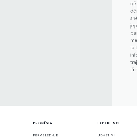
që 
dë
shë
je
par
me
ta 
in
tra
t’i
PRONËSIA
EXPERIENCE
PËRMBLEDHJE
UDHËTIMI