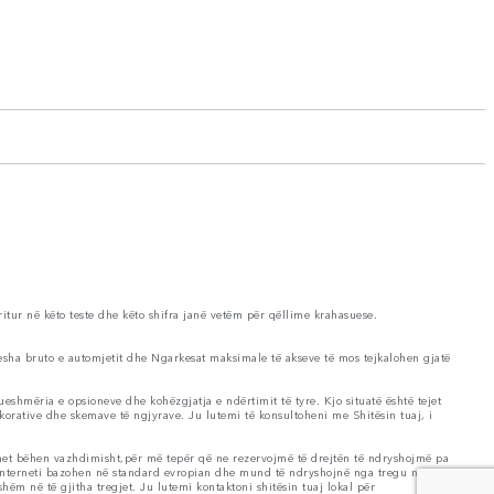
ritur në këto teste dhe këto shifra janë vetëm për qëllime krahasuese.
esha bruto e automjetit dhe Ngarkesat maksimale të akseve të mos tejkalohen gjatë
shmëria e opsioneve dhe kohëzgjatja e ndërtimit të tyre. Kjo situatë është tejet
korative dhe skemave të ngjyrave. Ju lutemi të konsultoheni me Shitësin tuaj, i
met bëhen vazhdimisht,për më tepër që ne rezervojmë të drejtën të ndryshojmë pa
 interneti bazohen në standard evropian dhe mund të ndryshojnë nga tregu në
m në të gjitha tregjet. Ju lutemi kontaktoni shitësin tuaj lokal për