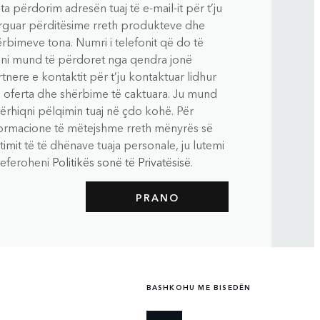
ta përdorim adresën tuaj të e-mail-it për t’ju
rguar përditësime rreth produkteve dhe
rbimeve tona. Numri i telefonit që do të
pni mund të përdoret nga qendra jonë
tnere e kontaktit për t’ju kontaktuar lidhur
 oferta dhe shërbime të caktuara. Ju mund
tërhiqni pëlqimin tuaj në çdo kohë. Për
formacione të mëtejshme rreth mënyrës së
jtimit të të dhënave tuaja personale, ju lutemi
 referoheni
Politikës sonë të Privatësisë
.
BASHKOHU ME BISEDËN