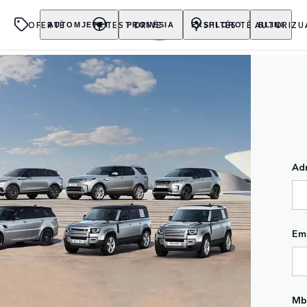
OFERTË
TEST DRIVE
SHITËS TË AUTORIZU
AUTOMJETET
PRONËSIA
EKSPLORO
BLINI
Adr
Em
Mb