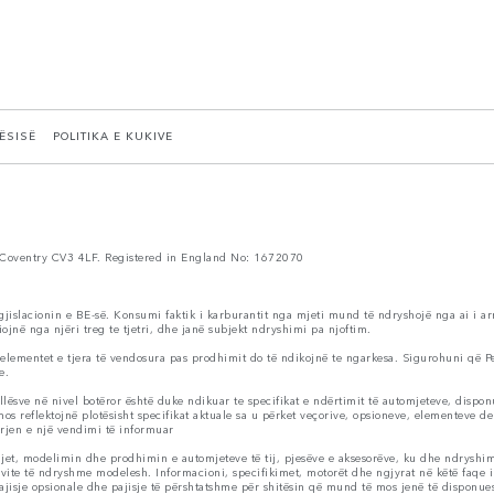
TËSISË
POLITIKA E KUKIVE
Coventry CV3 4LF. Registered in England No: 1672070
egjislacionin e BE-së. Konsumi faktik i karburantit nga mjeti mund të ndryshojë nga ai i ar
ojnë nga njëri treg te tjetri, dhe janë subjekt ndryshimi pa njoftim.
 elementet e tjera të vendosura pas prodhimit do të ndikojnë te ngarkesa. Sigurohuni që P
e.
ve në nivel botëror është duke ndikuar te specifikat e ndërtimit të automjeteve, disponue
s reflektojnë plotësisht specifikat aktuale sa u përket veçorive, opsioneve, elementeve de
rjen e një vendimi të informuar
et, modelimin dhe prodhimin e automjeteve të tij, pjesëve e aksesorëve, ku dhe ndryshi
vite të ndryshme modelesh. Informacioni, specifikimet, motorët dhe ngjyrat në këtë faqe
sje opsionale dhe pajisje të përshtatshme për shitësin që mund të mos jenë të disponueshë