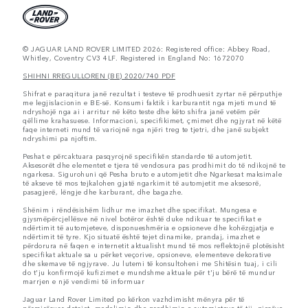
© JAGUAR LAND ROVER LIMITED 2026: Registered office: Abbey Road,
Whitley, Coventry CV3 4LF. Registered in England No: 1672070
SHIHNI RREGULLOREN (BE) 2020/740 PDF
Shifrat e paraqitura janë rezultat i testeve të prodhuesit zyrtar në përputhje
me legjislacionin e BE-së. Konsumi faktik i karburantit nga mjeti mund të
ndryshojë nga ai i arritur në këto teste dhe këto shifra janë vetëm për
qëllime krahasuese. Informacioni, specifikimet, çmimet dhe ngjyrat në këtë
faqe interneti mund të variojnë nga njëri treg te tjetri, dhe janë subjekt
ndryshimi pa njoftim.
Peshat e përcaktuara pasqyrojnë specifikën standarde të automjetit.
Aksesorët dhe elementet e tjera të vendosura pas prodhimit do të ndikojnë te
ngarkesa. Sigurohuni që Pesha bruto e automjetit dhe Ngarkesat maksimale
të akseve të mos tejkalohen gjatë ngarkimit të automjetit me aksesorë,
pasagjerë, lëngje dhe karburant, dhe bagazhe.
Shënim i rëndësishëm lidhur me imazhet dhe specifikat. Mungesa e
gjysmëpërcjellësve në nivel botëror është duke ndikuar te specifikat e
ndërtimit të automjeteve, disponueshmëria e opsioneve dhe kohëzgjatja e
ndërtimit të tyre. Kjo situatë është tejet dinamike, prandaj, imazhet e
përdorura në faqen e internetit aktualisht mund të mos reflektojnë plotësisht
specifikat aktuale sa u përket veçorive, opsioneve, elementeve dekorative
dhe skemave të ngjyrave. Ju lutemi të konsultoheni me Shitësin tuaj, i cili
do t'ju konfirmojë kufizimet e mundshme aktuale për t'ju bërë të mundur
marrjen e një vendimi të informuar
Jaguar Land Rover Limited po kërkon vazhdimisht mënyra për të