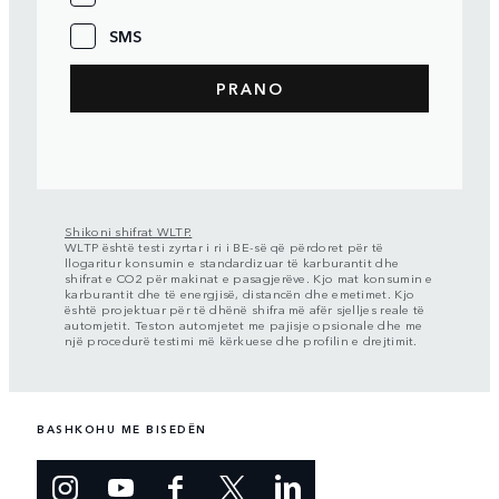
SMS
Shikoni shifrat WLTP.
WLTP është testi zyrtar i ri i BE-së që përdoret për të
llogaritur konsumin e standardizuar të karburantit dhe
shifrat e CO2 për makinat e pasagjerëve. Kjo mat konsumin e
karburantit dhe të energjisë, distancën dhe emetimet. Kjo
është projektuar për të dhënë shifra më afër sjelljes reale të
automjetit. Teston automjetet me pajisje opsionale dhe me
një procedurë testimi më kërkuese dhe profilin e drejtimit.
BASHKOHU ME BISEDËN