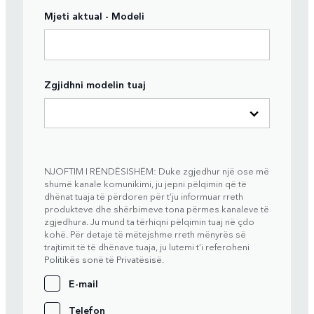
Mjeti aktual - Modeli
Zgjidhni modelin tuaj
NJOFTIM I RËNDËSISHËM: Duke zgjedhur një ose më
shumë kanale komunikimi, ju jepni pëlqimin që të
dhënat tuaja të përdoren për t’ju informuar rreth
produkteve dhe shërbimeve tona përmes kanaleve të
zgjedhura. Ju mund ta tërhiqni pëlqimin tuaj në çdo
kohë. Për detaje të mëtejshme rreth mënyrës së
trajtimit të të dhënave tuaja, ju lutemi t’i referoheni
Politikës sonë të Privatësisë
.
E-mail
Telefon