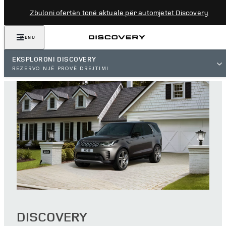
Zbuloni ofertën tonë aktuale për automjetet Discovery
MENU
EKSPLORONI DISCOVERY
REZERVO NJË PROVË DREJTIMI
DISCOVERY