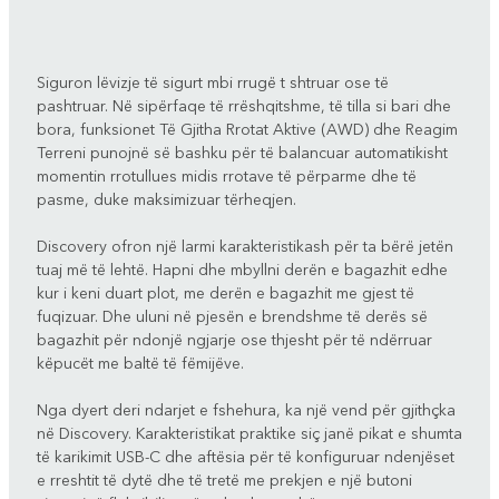
Siguron lëvizje të sigurt mbi rrugë t shtruar ose të
pashtruar. Në sipërfaqe të rrëshqitshme, të tilla si bari dhe
bora, funksionet Të Gjitha Rrotat Aktive (AWD) dhe Reagim
Terreni punojnë së bashku për të balancuar automatikisht
momentin rrotullues midis rrotave të përparme dhe të
pasme, duke maksimizuar tërheqjen.
Discovery ofron një larmi karakteristikash për ta bërë jetën
tuaj më të lehtë. Hapni dhe mbyllni derën e bagazhit edhe
kur i keni duart plot, me derën e bagazhit me gjest të
fuqizuar. Dhe uluni në pjesën e brendshme të derës së
bagazhit për ndonjë ngjarje ose thjesht për të ndërruar
këpucët me baltë të fëmijëve.
Nga dyert deri ndarjet e fshehura, ka një vend për gjithçka
në Discovery. Karakteristikat praktike siç janë pikat e shumta
të karikimit USB-C dhe aftësia për të konfiguruar ndenjëset
e rreshtit të dytë dhe të tretë me prekjen e një butoni