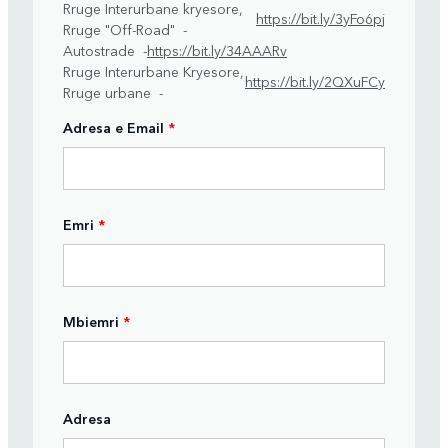
Rruge Interurbane kryesore,
https://bit.ly/3yFo6pj
Rruge "Off-Road" -
Autostrade -
https://bit.ly/34AAARv
Rruge Interurbane Kryesore,
https://bit.ly/2QXuFCy
Rruge urbane -
Adresa e Email
*
Emri
*
Mbiemri
*
Adresa