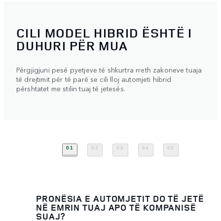
CILI MODEL HIBRID ËSHTË I
DUHURI PËR MUA
Përgjigjuni pesë pyetjeve të shkurtra rreth zakoneve tuaja
të drejtimit për të parë se cili lloj automjeti hibrid
përshtatet me stilin tuaj të jetesës.
01
02
03
04
05
PRONËSIA E AUTOMJETIT DO TË JETË
NË EMRIN TUAJ APO TË KOMPANISË
SUAJ?