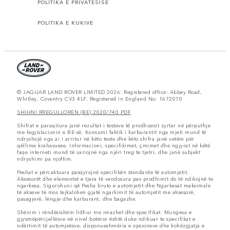
POLITIKA E PRIVATËSISË
POLITIKA E KUKIVE
© JAGUAR LAND ROVER LIMITED 2026: Registered office: Abbey Road,
Whitley, Coventry CV3 4LF. Registered in England No: 1672070
SHIHNI RREGULLOREN (BE) 2020/740 PDF
Shifrat e paraqitura janë rezultat i testeve të prodhuesit zyrtar në përputhje
me legjislacionin e BE-së. Konsumi faktik i karburantit nga mjeti mund të
ndryshojë nga ai i arritur në këto teste dhe këto shifra janë vetëm për
qëllime krahasuese. Informacioni, specifikimet, çmimet dhe ngjyrat në këtë
faqe interneti mund të variojnë nga njëri treg te tjetri, dhe janë subjekt
ndryshimi pa njoftim.
Peshat e përcaktuara pasqyrojnë specifikën standarde të automjetit.
Aksesorët dhe elementet e tjera të vendosura pas prodhimit do të ndikojnë te
ngarkesa. Sigurohuni që Pesha bruto e automjetit dhe Ngarkesat maksimale
të akseve të mos tejkalohen gjatë ngarkimit të automjetit me aksesorë,
pasagjerë, lëngje dhe karburant, dhe bagazhe.
Shënim i rëndësishëm lidhur me imazhet dhe specifikat. Mungesa e
gjysmëpërcjellësve në nivel botëror është duke ndikuar te specifikat e
ndërtimit të automjeteve, disponueshmëria e opsioneve dhe kohëzgjatja e