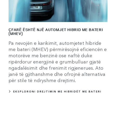
ÇFARË ËSHTË NJË AUTOMJET HIBRID ME BATERI
(MHEV)
Pa nevojën e karikimit, automjetet hibride
me bateri (MHEV) përmirësojnë eficiencën e
motorëve me benzinë ose naftë duke
ripërdorur energjinë e grumbulluar gjatë
ngadalësimit dhe frenimit rigjenerues. Ato
janë të gjithanshme dhe ofrojnë alternativa
për stile të ndryshme drejtimi.
EKSPLORONI DREJTIMIN ME HIBRIDËT ME BATERI