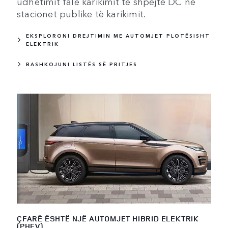
udhëtimit falë karikimit të shpejtë DC në
stacionet publike të karikimit.
EKSPLORONI DREJTIMIN ME AUTOMJET PLOTËSISHT
ELEKTRIK
BASHKOJUNI LISTËS SË PRITJES
ÇFARË ËSHTË NJË AUTOMJET HIBRID ELEKTRIK
(PHEV)