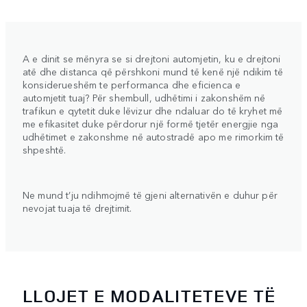
A e dinit se mënyra se si drejtoni automjetin, ku e drejtoni
atë dhe distanca që përshkoni mund të kenë një ndikim të
konsiderueshëm te performanca dhe eficienca e
automjetit tuaj? Për shembull, udhëtimi i zakonshëm në
trafikun e qytetit duke lëvizur dhe ndaluar do të kryhet më
me efikasitet duke përdorur një formë tjetër energjie nga
udhëtimet e zakonshme në autostradë apo me rimorkim të
shpeshtë.
Ne mund t’ju ndihmojmë të gjeni alternativën e duhur për
nevojat tuaja të drejtimit.
LLOJET E MODALITETEVE TË