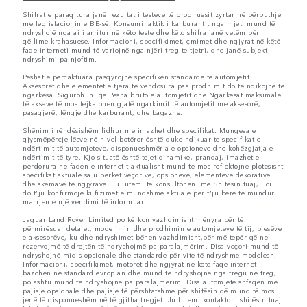
Shifrat e paraqitura janë rezultat i testeve të prodhuesit zyrtar në përputhje
me legjislacionin e BE-së. Konsumi faktik i karburantit nga mjeti mund të
ndryshojë nga ai i arritur në këto teste dhe këto shifra janë vetëm për
qëllime krahasuese. Informacioni, specifikimet, çmimet dhe ngjyrat në këtë
faqe interneti mund të variojnë nga njëri treg te tjetri, dhe janë subjekt
ndryshimi pa njoftim.
Peshat e përcaktuara pasqyrojnë specifikën standarde të automjetit.
Aksesorët dhe elementet e tjera të vendosura pas prodhimit do të ndikojnë te
ngarkesa. Sigurohuni që Pesha bruto e automjetit dhe Ngarkesat maksimale
të akseve të mos tejkalohen gjatë ngarkimit të automjetit me aksesorë,
pasagjerë, lëngje dhe karburant, dhe bagazhe.
Shënim i rëndësishëm lidhur me imazhet dhe specifikat. Mungesa e
gjysmëpërcjellësve në nivel botëror është duke ndikuar te specifikat e
ndërtimit të automjeteve, disponueshmëria e opsioneve dhe kohëzgjatja e
ndërtimit të tyre. Kjo situatë është tejet dinamike, prandaj, imazhet e
përdorura në faqen e internetit aktualisht mund të mos reflektojnë plotësisht
specifikat aktuale sa u përket veçorive, opsioneve, elementeve dekorative
dhe skemave të ngjyrave. Ju lutemi të konsultoheni me Shitësin tuaj, i cili
do t'ju konfirmojë kufizimet e mundshme aktuale për t'ju bërë të mundur
marrjen e një vendimi të informuar
Jaguar Land Rover Limited po kërkon vazhdimisht mënyra për të
përmirësuar detajet, modelimin dhe prodhimin e automjeteve të tij, pjesëve
e aksesorëve, ku dhe ndryshimet bëhen vazhdimisht,për më tepër që ne
rezervojmë të drejtën të ndryshojmë pa paralajmërim. Disa veçori mund të
ndryshojnë midis opsionale dhe standarde për vite të ndryshme modelesh.
Informacioni, specifikimet, motorët dhe ngjyrat në këtë faqe interneti
bazohen në standard evropian dhe mund të ndryshojnë nga tregu në treg,
po ashtu mund të ndryshojnë pa paralajmërim. Disa automjete shfaqen me
pajisje opsionale dhe pajisje të përshtatshme për shitësin që mund të mos
jenë të disponueshëm në të gjitha tregjet. Ju lutemi kontaktoni shitësin tuaj