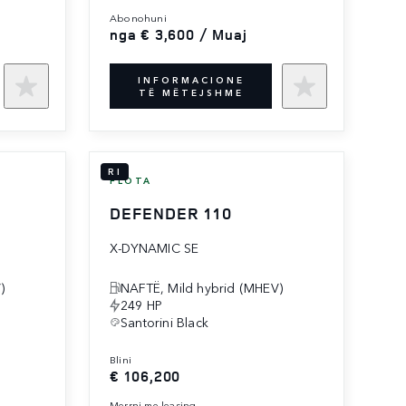
abonohuni
nga € 3,600 / Muaj
INFORMACIONE
TË MËTEJSHME
RI
FLOTA
DEFENDER 110
X-DYNAMIC SE
)
NAFTË, Mild hybrid (MHEV)
249 HP
Santorini Black
blini
€ 106,200
merrni me leasing