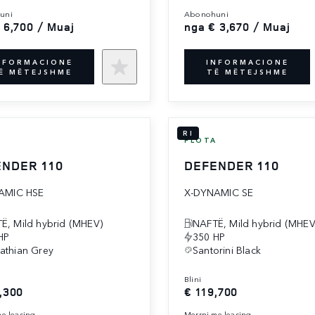
uni
abonohuni
 6,700 / Muaj
nga € 3,670 / Muaj
NFORMACIONE
INFORMACIONE
Ë MËTEJSHME
TË MËTEJSHME
RI
A
FLOTA
NDER 110
DEFENDER 110
AMIC HSE
X-DYNAMIC SE
Ë, Mild hybrid (MHEV)
NAFTË, Mild hybrid (MHEV
HP
350 HP
athian Grey
Santorini Black
blini
,300
€ 119,700
 me leasing
merrni me leasing