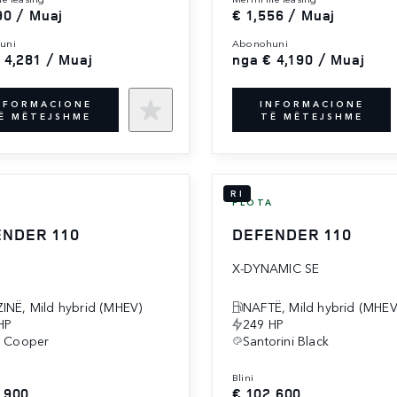
90 / Muaj
€ 1,556 / Muaj
uni
abonohuni
 4,281 / Muaj
nga € 4,190 / Muaj
NFORMACIONE
INFORMACIONE
Ë MËTEJSHME
TË MËTEJSHME
RI
A
FLOTA
NDER 110
DEFENDER 110
X-DYNAMIC SE
INË, Mild hybrid (MHEV)
NAFTË, Mild hybrid (MHEV
HP
249 HP
a Cooper
Santorini Black
blini
,900
€ 102,600