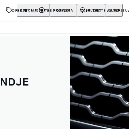
OFERTË
TEST DRIVE
SHITËS TË AUTORIZU
AUTOMJETET
PRONËSIA
EKSPLORO
BLINI
ENDJE