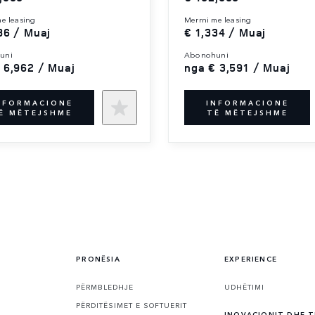
 me leasing
merrni me leasing
86 / Muaj
€ 1,334 / Muaj
uni
abonohuni
 6,962 / Muaj
nga € 3,591 / Muaj
NFORMACIONE
INFORMACIONE
Ë MËTEJSHME
TË MËTEJSHME
PRONËSIA
EXPERIENCE
PËRMBLEDHJE
UDHËTIMI
PËRDITËSIMET E SOFTUERIT
INOVACIONIT DHE 