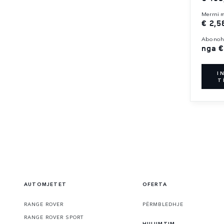
merrni
€ 2,5
abonoh
nga €
I
T
AUTOMJETET
OFERTA
RANGE ROVER
PËRMBLEDHJE
RANGE ROVER SPORT
HULUMTIM