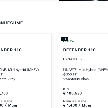
PONUESHME
RI
A
FLOTA
NDER 110
DEFENDER 110
DYNAMIC SE
INË, Mild hybrid (MHEV)
NAFTË, Mild hybrid (MHEV
HP
350 HP
ente Grey
Santorini Black
blini
,760
€ 108,520
 me leasing
merrni me leasing
00 / Muaj
€ 1,400 / Muaj