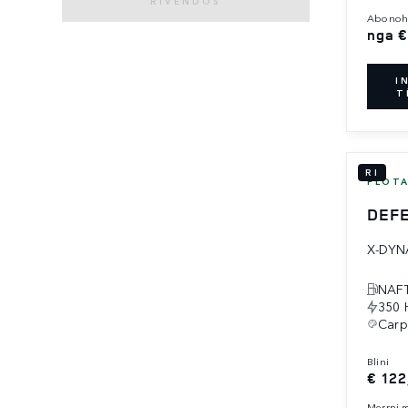
RIVENDOS
abonoh
nga €
I
T
RI
FLOT
DEFE
X-DYN
NAFT
350 
Carp
blini
€ 122
merrni