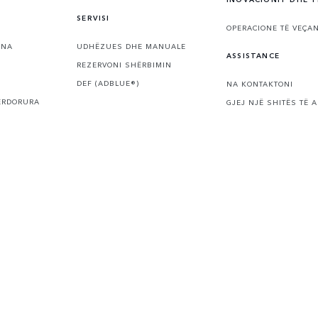
SERVISI
OPERACIONE TË VEÇAN
ONA
UDHËZUES DHE MANUALE
ASSISTANCE
REZERVONI SHËRBIMIN
DEF (ADBLUE®)
NA KONTAKTONI
ËRDORURA
GJEJ NJË SHITËS TË 