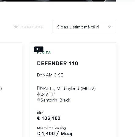
Sipas Listimit më të ri
RUAJTURA
RI
FLOTA
DEFENDER 110
DYNAMIC SE
)
NAFTË, Mild hybrid (MHEV)
249 HP
Santorini Black
blini
€ 106,180
merrni me leasing
€ 1,400 / Muaj