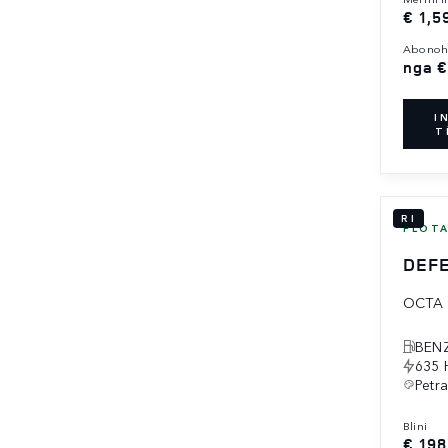
€ 1,5
abonoh
nga €
I
T
RI
FLOT
DEFE
OCTA
BENZ
635 
Petr
blini
€ 198