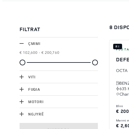
8 DIS
FILTRAT
ÇMIMI
RI
FLOT
€ 102,600
-
€ 200,760
DEFE
OCTA
VITI
BENZ
635 
FUQIA
Char
MOTORI
blini
€ 200
NGJYRË
merrni
€ 2,6