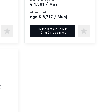
€ 1,381 / Muaj
abonohuni
nga € 3,717 / Muaj
INFORMACIONE
TË MËTEJSHME
)