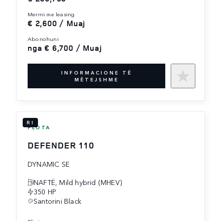
merrni me leasing
€ 2,600 / Muaj
abonohuni
nga € 6,700 / Muaj
INFORMACIONE TË
MËTEJSHME
RI
FLOTA
DEFENDER 110
DYNAMIC SE
NAFTË, Mild hybrid (MHEV)
350 HP
Santorini Black
blini