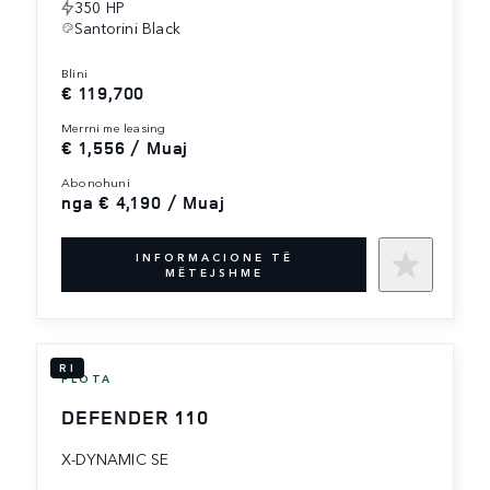
350 HP
Santorini Black
blini
€ 119,700
merrni me leasing
€ 1,556 / Muaj
abonohuni
nga € 4,190 / Muaj
INFORMACIONE TË
MËTEJSHME
RI
FLOTA
DEFENDER 110
X-DYNAMIC SE