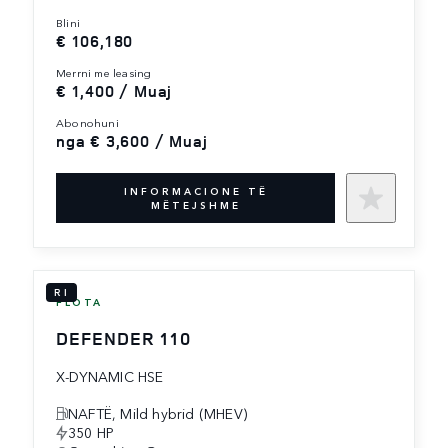
blini
€ 106,180
merrni me leasing
€ 1,400 / Muaj
abonohuni
nga € 3,600 / Muaj
INFORMACIONE TË
MËTEJSHME
RI
FLOTA
DEFENDER 110
X-DYNAMIC HSE
NAFTË, Mild hybrid (MHEV)
350 HP