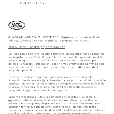
POLITIKA E KUKIVE
© JAGUAR LAND ROVER LIMITED 2026: Registered office: Abbey Road,
Whitley, Coventry CV3 4LF. Registered in England No: 1672070
SHIHNI RREGULLOREN (BE) 2020/740 PDF
Shifrat e paraqitura janë rezultat i testeve të prodhuesit zyrtar në përputhje
me legjislacionin e BE-së. Konsumi faktik i karburantit nga mjeti mund të
ndryshojë nga ai i arritur në këto teste dhe këto shifra janë vetëm për
qëllime krahasuese. Informacioni, specifikimet, çmimet dhe ngjyrat në këtë
faqe interneti mund të variojnë nga njëri treg te tjetri, dhe janë subjekt
ndryshimi pa njoftim.
Peshat e përcaktuara pasqyrojnë specifikën standarde të automjetit.
Aksesorët dhe elementet e tjera të vendosura pas prodhimit do të ndikojnë te
ngarkesa. Sigurohuni që Pesha bruto e automjetit dhe Ngarkesat maksimale
të akseve të mos tejkalohen gjatë ngarkimit të automjetit me aksesorë,
pasagjerë, lëngje dhe karburant, dhe bagazhe.
Shënim i rëndësishëm lidhur me imazhet dhe specifikat. Mungesa e
gjysmëpërcjellësve në nivel botëror është duke ndikuar te specifikat e
ndërtimit të automjeteve, disponueshmëria e opsioneve dhe kohëzgjatja e
ndërtimit të tyre. Kjo situatë është tejet dinamike, prandaj, imazhet e
përdorura në faqen e internetit aktualisht mund të mos reflektojnë plotësisht
specifikat aktuale sa u përket veçorive, opsioneve, elementeve dekorative