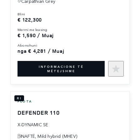
Carpathian Grey
blini
€ 122,300
merrni me leasing
€ 1,590 / Muaj
abonohuni
nga € 4,281 / Muaj
INFORMACIONE TË
MËTEJSHME
RI
FLOTA
DEFENDER 110
X-DYNAMIC SE
NAFTË, Mild hybrid (MHEV)