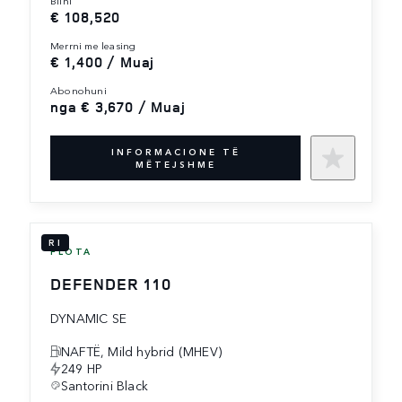
€ 108,520
merrni me leasing
€ 1,400 / Muaj
abonohuni
nga € 3,670 / Muaj
INFORMACIONE TË
MËTEJSHME
RI
FLOTA
DEFENDER 110
DYNAMIC SE
NAFTË, Mild hybrid (MHEV)
249 HP
Santorini Black