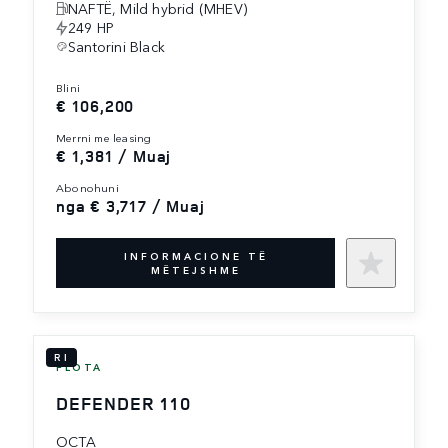
NAFTË, Mild hybrid (MHEV)
249 HP
Santorini Black
blini
€ 106,200
merrni me leasing
€ 1,381 / Muaj
abonohuni
nga € 3,717 / Muaj
INFORMACIONE TË
MËTEJSHME
RI
FLOTA
DEFENDER 110
OCTA