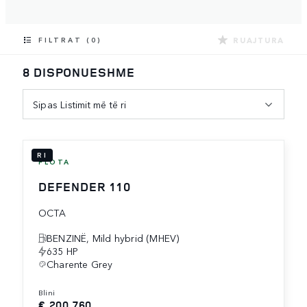
RUAJTURA
FILTRAT (0)
8 DISPONUESHME
Sipas Listimit më të ri
RI
FLOTA
DEFENDER 110
OCTA
BENZINË, Mild hybrid (MHEV)
635 HP
Charente Grey
blini
€ 200,760