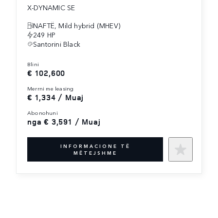
X-DYNAMIC SE
NAFTË, Mild hybrid (MHEV)
249 HP
Santorini Black
blini
€ 102,600
merrni me leasing
€ 1,334 / Muaj
abonohuni
nga € 3,591 / Muaj
INFORMACIONE TË
MËTEJSHME