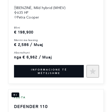
BENZINË, Mild hybrid (MHEV)
635 HP
Petra Cooper
blini
€ 198,900
merrni me leasing
€ 2,586 / Muaj
abonohuni
nga € 6,962 / Muaj
INFORMACIONE TË
MËTEJSHME
RI
FLOTA
DEFENDER 110