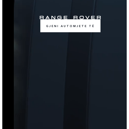
GJENI AUTOMJETE TË