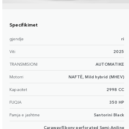
Specifikimet
gjendje
ri
Viti
2025
TRANSMISIONI
AUTOMATIKE
Motorri
NAFTË, Mild hybrid (MHEV)
Kapacitet
2998 CC
FUQIA
350 HP
Pamja e jashtme
Santorini Black
Caraway/Ebony perforated Semi-Aniline