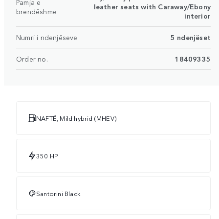
Pamja e
leather seats with Caraway/Ebony
brendëshme
interior
Numri i ndenjëseve
5 ndenjëset
Order no.
18409335
NAFTË, Mild hybrid (MHEV)
350 HP
Santorini Black