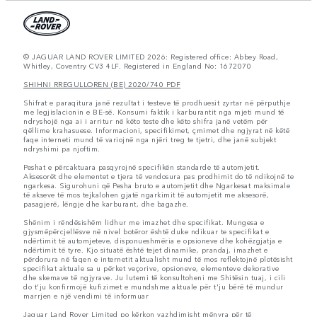
© JAGUAR LAND ROVER LIMITED 2026: Registered office: Abbey Road,
Whitley, Coventry CV3 4LF. Registered in England No: 1672070
SHIHNI RREGULLOREN (BE) 2020/740 PDF
Shifrat e paraqitura janë rezultat i testeve të prodhuesit zyrtar në përputhje
me legjislacionin e BE-së. Konsumi faktik i karburantit nga mjeti mund të
ndryshojë nga ai i arritur në këto teste dhe këto shifra janë vetëm për
qëllime krahasuese. Informacioni, specifikimet, çmimet dhe ngjyrat në këtë
faqe interneti mund të variojnë nga njëri treg te tjetri, dhe janë subjekt
ndryshimi pa njoftim.
Peshat e përcaktuara pasqyrojnë specifikën standarde të automjetit.
Aksesorët dhe elementet e tjera të vendosura pas prodhimit do të ndikojnë te
ngarkesa. Sigurohuni që Pesha bruto e automjetit dhe Ngarkesat maksimale
të akseve të mos tejkalohen gjatë ngarkimit të automjetit me aksesorë,
pasagjerë, lëngje dhe karburant, dhe bagazhe.
Shënim i rëndësishëm lidhur me imazhet dhe specifikat. Mungesa e
gjysmëpërcjellësve në nivel botëror është duke ndikuar te specifikat e
ndërtimit të automjeteve, disponueshmëria e opsioneve dhe kohëzgjatja e
ndërtimit të tyre. Kjo situatë është tejet dinamike, prandaj, imazhet e
përdorura në faqen e internetit aktualisht mund të mos reflektojnë plotësisht
specifikat aktuale sa u përket veçorive, opsioneve, elementeve dekorative
dhe skemave të ngjyrave. Ju lutemi të konsultoheni me Shitësin tuaj, i cili
do t'ju konfirmojë kufizimet e mundshme aktuale për t'ju bërë të mundur
marrjen e një vendimi të informuar
Jaguar Land Rover Limited po kërkon vazhdimisht mënyra për të