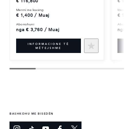
€ 116,800
€ 12
merrni me leasing
merrni
€ 1,400 / Muaj
€ 1,
abonohuni
abono
nga € 3,760 / Muaj
nga 
INFORMACIONE TË
MËTEJSHME
BASHKOHU ME BISEDËN