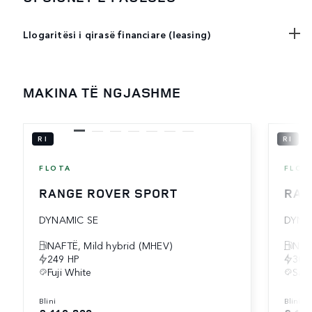
Llogaritësi i qirasë financiare (leasing)
MAKINA TË NGJASHME
RI
RI
FLOTA
FLOT
RANGE ROVER SPORT
RAN
DYNAMIC SE
DYNA
NAFTË, Mild hybrid (MHEV)
NAF
249 HP
300
Fuji White
Sant
blini
blini