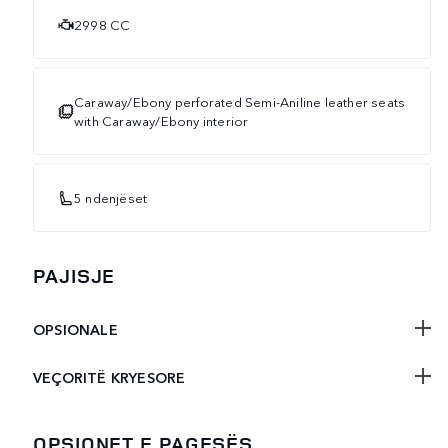
2998 CC
Caraway/Ebony perforated Semi-Aniline leather seats
with Caraway/Ebony interior
5 ndenjëset
PAJISJE
OPSIONALE
VEÇORITË KRYESORE
OPSIONET E PAGESËS