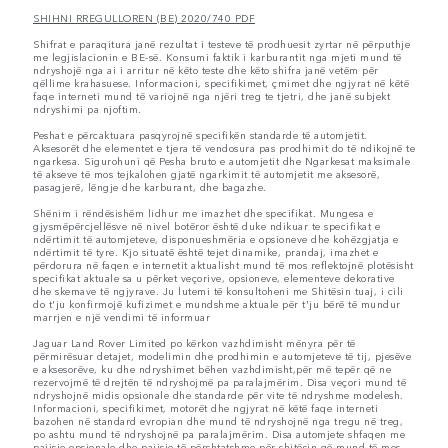
SHIHNI RREGULLOREN (BE) 2020/740 PDF
Shifrat e paraqitura janë rezultat i testeve të prodhuesit zyrtar në përputhje
me legjislacionin e BE-së. Konsumi faktik i karburantit nga mjeti mund të
ndryshojë nga ai i arritur në këto teste dhe këto shifra janë vetëm për
qëllime krahasuese. Informacioni, specifikimet, çmimet dhe ngjyrat në këtë
faqe interneti mund të variojnë nga njëri treg te tjetri, dhe janë subjekt
ndryshimi pa njoftim.
Peshat e përcaktuara pasqyrojnë specifikën standarde të automjetit.
Aksesorët dhe elementet e tjera të vendosura pas prodhimit do të ndikojnë te
ngarkesa. Sigurohuni që Pesha bruto e automjetit dhe Ngarkesat maksimale
të akseve të mos tejkalohen gjatë ngarkimit të automjetit me aksesorë,
pasagjerë, lëngje dhe karburant, dhe bagazhe.
Shënim i rëndësishëm lidhur me imazhet dhe specifikat. Mungesa e
gjysmëpërcjellësve në nivel botëror është duke ndikuar te specifikat e
ndërtimit të automjeteve, disponueshmëria e opsioneve dhe kohëzgjatja e
ndërtimit të tyre. Kjo situatë është tejet dinamike, prandaj, imazhet e
përdorura në faqen e internetit aktualisht mund të mos reflektojnë plotësisht
specifikat aktuale sa u përket veçorive, opsioneve, elementeve dekorative
dhe skemave të ngjyrave. Ju lutemi të konsultoheni me Shitësin tuaj, i cili
do t'ju konfirmojë kufizimet e mundshme aktuale për t'ju bërë të mundur
marrjen e një vendimi të informuar
Jaguar Land Rover Limited po kërkon vazhdimisht mënyra për të
përmirësuar detajet, modelimin dhe prodhimin e automjeteve të tij, pjesëve
e aksesorëve, ku dhe ndryshimet bëhen vazhdimisht,për më tepër që ne
rezervojmë të drejtën të ndryshojmë pa paralajmërim. Disa veçori mund të
ndryshojnë midis opsionale dhe standarde për vite të ndryshme modelesh.
Informacioni, specifikimet, motorët dhe ngjyrat në këtë faqe interneti
bazohen në standard evropian dhe mund të ndryshojnë nga tregu në treg,
po ashtu mund të ndryshojnë pa paralajmërim. Disa automjete shfaqen me
pajisje opsionale dhe pajisje të përshtatshme për shitësin që mund të mos