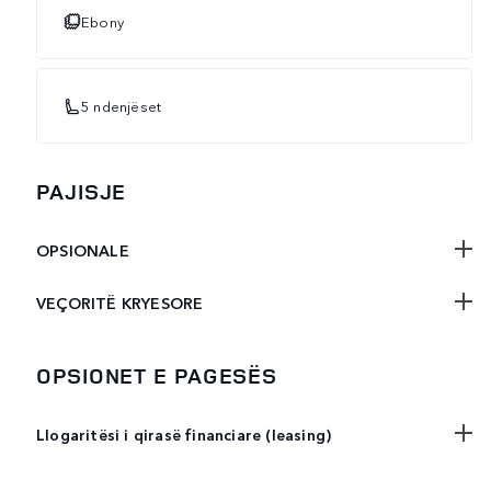
Ebony
5 ndenjëset
PAJISJE
OPSIONALE
VEÇORITË KRYESORE
OPSIONET E PAGESËS
Llogaritësi i qirasë financiare (leasing)