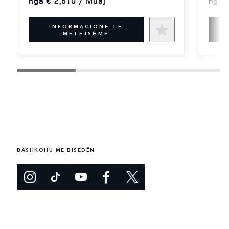
nga € 2,510 / Muaj
nga 
INFORMACIONE TË
MËTEJSHME
BASHKOHU ME BISEDËN