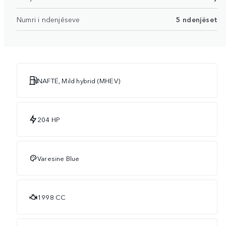
Numri i ndenjëseve
5 ndenjëset
NAFTË, Mild hybrid (MHEV)
204 HP
Varesine Blue
1998 CC