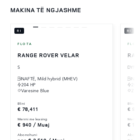
MAKINA TË NGJASHME
RI
RI
FLOTA
FLOT
RANGE ROVER VELAR
RAN
S
DYNA
NAFTË, Mild hybrid (MHEV)
NAF
204 HP
204
Varesine Blue
Zad
blini
blini
€ 78,411
€ 95
merrni me leasing
merrni
€ 940 / Muaj
€ 1,
abonohuni
abono