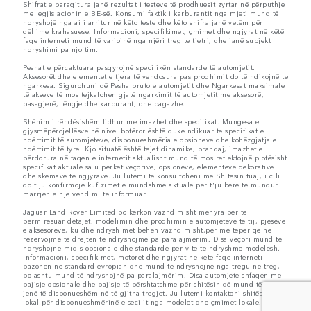
Shifrat e paraqitura janë rezultat i testeve të prodhuesit zyrtar në përputhje
me legjislacionin e BE-së. Konsumi faktik i karburantit nga mjeti mund të
ndryshojë nga ai i arritur në këto teste dhe këto shifra janë vetëm për
qëllime krahasuese. Informacioni, specifikimet, çmimet dhe ngjyrat në këtë
faqe interneti mund të variojnë nga njëri treg te tjetri, dhe janë subjekt
ndryshimi pa njoftim.
Peshat e përcaktuara pasqyrojnë specifikën standarde të automjetit.
Aksesorët dhe elementet e tjera të vendosura pas prodhimit do të ndikojnë te
ngarkesa. Sigurohuni që Pesha bruto e automjetit dhe Ngarkesat maksimale
të akseve të mos tejkalohen gjatë ngarkimit të automjetit me aksesorë,
pasagjerë, lëngje dhe karburant, dhe bagazhe.
Shënim i rëndësishëm lidhur me imazhet dhe specifikat. Mungesa e
gjysmëpërcjellësve në nivel botëror është duke ndikuar te specifikat e
ndërtimit të automjeteve, disponueshmëria e opsioneve dhe kohëzgjatja e
ndërtimit të tyre. Kjo situatë është tejet dinamike, prandaj, imazhet e
përdorura në faqen e internetit aktualisht mund të mos reflektojnë plotësisht
specifikat aktuale sa u përket veçorive, opsioneve, elementeve dekorative
dhe skemave të ngjyrave. Ju lutemi të konsultoheni me Shitësin tuaj, i cili
do t'ju konfirmojë kufizimet e mundshme aktuale për t'ju bërë të mundur
marrjen e një vendimi të informuar
Jaguar Land Rover Limited po kërkon vazhdimisht mënyra për të
përmirësuar detajet, modelimin dhe prodhimin e automjeteve të tij, pjesëve
e aksesorëve, ku dhe ndryshimet bëhen vazhdimisht,për më tepër që ne
rezervojmë të drejtën të ndryshojmë pa paralajmërim. Disa veçori mund të
ndryshojnë midis opsionale dhe standarde për vite të ndryshme modelesh.
Informacioni, specifikimet, motorët dhe ngjyrat në këtë faqe interneti
bazohen në standard evropian dhe mund të ndryshojnë nga tregu në treg,
po ashtu mund të ndryshojnë pa paralajmërim. Disa automjete shfaqen me
pajisje opsionale dhe pajisje të përshtatshme për shitësin që mund të mos
jenë të disponueshëm në të gjitha tregjet. Ju lutemi kontaktoni shitësin tuaj
lokal për disponueshmërinë e secilit nga modelet dhe çmimet lokale.