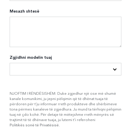
Mesazh shtesë
Zgjidhni modelin tuaj
NJOFTIM I RËNDËSISHËM: Duke zgjedhur një ose më shumë
kanale komunikimi, ju jepni pëlqimin që të dhënat tuaja të
përdoren për t’ju informuar rreth produkteve dhe shërbimeve
tona përmes kanaleve të zgjedhura. Ju mund ta tërhiqni pëlqimin
tuaj në çdo kohë. Për detaje të mëtejshme rreth mënyrës së
trajtimit të të dhënave tuaja, ju lutemi t’i referoheni
Politikës sonë të Privatësisë
.