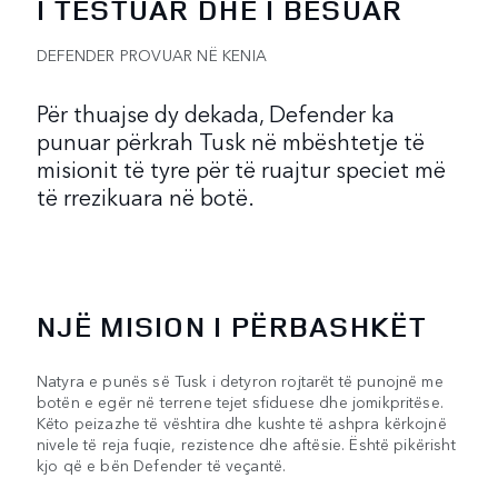
I TESTUAR DHE I BESUAR
DEFENDER PROVUAR NË KENIA
Për thuajse dy dekada, Defender ka
punuar përkrah Tusk në mbështetje të
misionit të tyre për të ruajtur speciet më
të rrezikuara në botë.
NJË MISION I PËRBASHKËT
Natyra e punës së Tusk i detyron rojtarët të punojnë me
botën e egër në terrene tejet sfiduese dhe jomikpritëse.
Këto peizazhe të vështira dhe kushte të ashpra kërkojnë
nivele të reja fuqie, rezistence dhe aftësie. Është pikërisht
kjo që e bën Defender të veçantë.