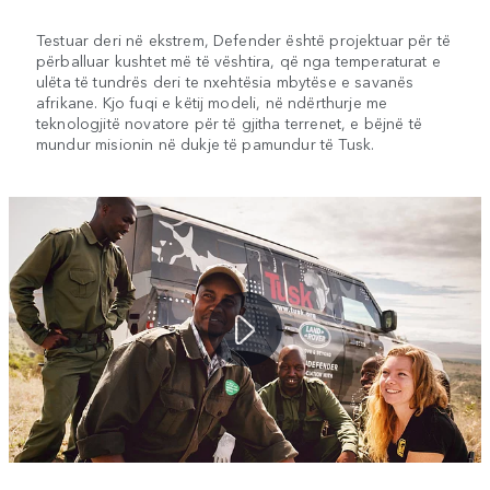
Testuar deri në ekstrem, Defender është projektuar për të
përballuar kushtet më të vështira, që nga temperaturat e
ulëta të tundrës deri te nxehtësia mbytëse e savanës
afrikane. Kjo fuqi e këtij modeli, në ndërthurje me
teknologjitë novatore për të gjitha terrenet, e bëjnë të
mundur misionin në dukje të pamundur të Tusk.