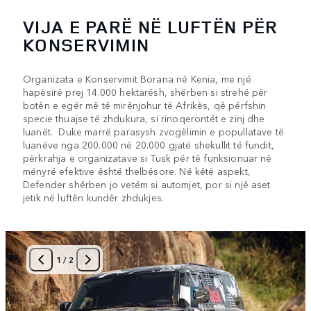
VIJA E PARË NË LUFTËN PËR
KONSERVIMIN
Organizata e Konservimit Borana në Kenia, me një
hapësirë prej 14.000 hektarësh, shërben si strehë për
botën e egër më të mirënjohur të Afrikës, që përfshin
specie thuajse të zhdukura, si rinoqerontët e zinj dhe
luanët. Duke marrë parasysh zvogëlimin e popullatave të
luanëve nga 200.000 në 20.000 gjatë shekullit të fundit,
përkrahja e organizatave si Tusk për të funksionuar në
mënyrë efektive është thelbësore. Në këtë aspekt,
Defender shërben jo vetëm si automjet, por si një aset
jetik në luftën kundër zhdukjes.
1
/
2