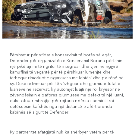
Përshtatur për sfidat e konservimit të botës së egër,
Defender për organizatën e Konservimit Borana përfshin
një pikë ajrimi të ngritur të integruar dhe vjen në ngjyrë
kamuflimi të veçantë për të përshkuar lumenjtë dhe
tërhequr rimorkiot e ngarkuara me lehtësi dhe pa rënë në
sy. Duke ndihmuar për të vëzhguar dhe gjurmuar tufat e
luanëve në rezervat, ky automjet luajti një rol kryesor në
zëvendësimin e qafores gjurmuese me defekt të një luani,
duke ofruar mbrojtje për rojtarin ndërsa i administroi
qetësuesin kafshës nga një distancë e afërt brenda
kabinës së sigurt të Defender.
Ky partneritet afatgjatë nuk ka shërbyer vetëm për të