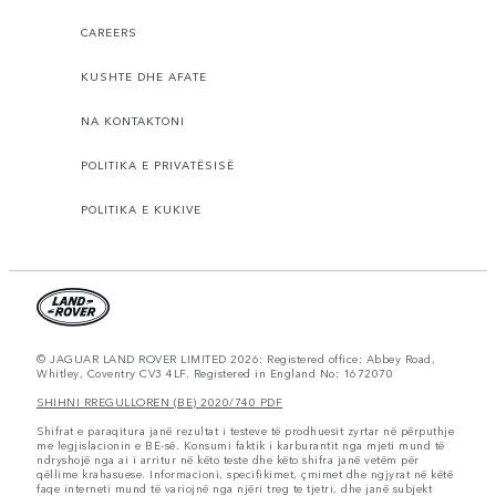
CAREERS
KUSHTE DHE AFATE
NA KONTAKTONI
POLITIKA E PRIVATËSISË
POLITIKA E KUKIVE
© JAGUAR LAND ROVER LIMITED 2026: Registered office: Abbey Road,
Whitley, Coventry CV3 4LF. Registered in England No: 1672070
SHIHNI RREGULLOREN (BE) 2020/740 PDF
Shifrat e paraqitura janë rezultat i testeve të prodhuesit zyrtar në përputhje
me legjislacionin e BE-së. Konsumi faktik i karburantit nga mjeti mund të
ndryshojë nga ai i arritur në këto teste dhe këto shifra janë vetëm për
qëllime krahasuese. Informacioni, specifikimet, çmimet dhe ngjyrat në këtë
faqe interneti mund të variojnë nga njëri treg te tjetri, dhe janë subjekt