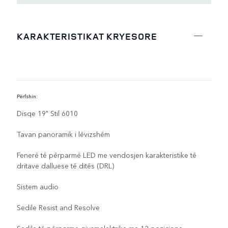
KARAKTERISTIKAT KRYESORE
Përfshin:
P
Disqe 19" Stil 6010
Tavan panoramik i lëvizshëm
Fenerë të përparmë LED me vendosjen karakteristike të
dritave dalluese të ditës (DRL)
Sistem audio
Sedile Resist and Resolve
Sedile të përparme gjysmelektrike me 12 pozicione