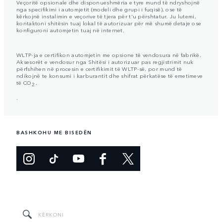
Veçoritë opsionale dhe disponueshmëria e tyre mund të ndryshojnë
nga specifikimi i automjetit (modeli dhe grupi i fuqisë), ose të
kërkojnë instalimin e veçorive të tjera për t'u përshtatur. Ju lutemi,
kontaktoni shitësin tuaj lokal të autorizuar për më shumë detaje ose
konfiguroni automjetin tuaj në internet.
WLTP-ja e certifikon automjetin me opsione të vendosura në fabrikë.
Aksesorët e vendosur nga Shitësi i autorizuar pas regjistrimit nuk
përfshihen në procesin e certifikimit të WLTP-së, por mund të
ndikojnë te konsumi i karburantit dhe shifrat përkatëse të emetimeve
të CO
.
2
.
BASHKOHU ME BISEDËN