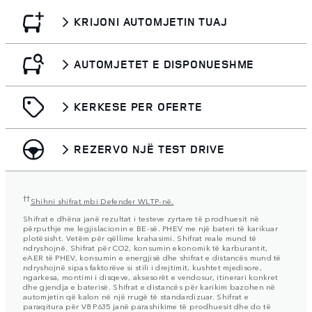
KRIJONI AUTOMJETIN TUAJ
AUTOMJETET E DISPONUESHME
KERKESE PER OFERTE
REZERVO NJË TEST DRIVE
††
Shihni shifrat mbi Defender WLTP-në.
Shifrat e dhëna janë rezultat i testeve zyrtare të prodhuesit në
përputhje me legjislacionin e BE-së. PHEV me një bateri të karikuar
plotësisht. Vetëm për qëllime krahasimi. Shifrat reale mund të
ndryshojnë. Shifrat për CO2, konsumin ekonomik të karburantit,
eAER të PHEV, konsumin e energjisë dhe shifrat e distancës mund të
ndryshojnë sipas faktorëve si stili i drejtimit, kushtet mjedisore,
ngarkesa, montimi i disqeve, aksesorët e vendosur, itinerari konkret
dhe gjendja e baterisë. Shifrat e distancës për karikim bazohen në
automjetin që kalon në një rrugë të standardizuar. Shifrat e
paraqitura për V8 P635 janë parashikime të prodhuesit dhe do të