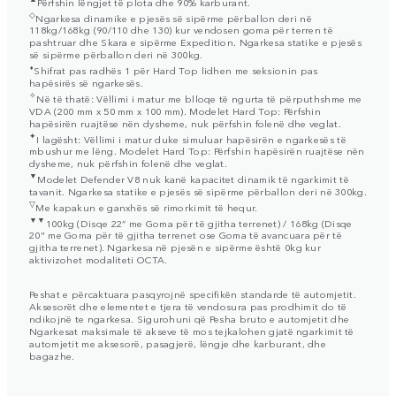
Përfshin lëngjet të plota dhe 90% karburant.
◇
Ngarkesa dinamike e pjesës së sipërme përballon deri në
118kg/168kg (90/110 dhe 130) kur vendosen goma për terren të
pashtruar dhe Skara e sipërme Expedition. Ngarkesa statike e pjesës
së sipërme përballon deri në 300kg.
⬧
Shifrat pas radhës 1 për Hard Top lidhen me seksionin pas
hapësirës së ngarkesës.
✧
Në të thatë: Vëllimi i matur me blloqe të ngurta të përputhshme me
VDA (200 mm x 50 mm x 100 mm). Modelet Hard Top: Përfshin
hapësirën ruajtëse nën dysheme, nuk përfshin folenë dhe veglat.
✦
I lagësht: Vëllimi i matur duke simuluar hapësirën e ngarkesës të
mbushur me lëng. Modelet Hard Top: Përfshin hapësirën ruajtëse nën
dysheme, nuk përfshin folenë dhe veglat.
▼
Modelet Defender V8 nuk kanë kapacitet dinamik të ngarkimit të
tavanit. Ngarkesa statike e pjesës së sipërme përballon deri në 300kg.
▽
Me kapakun e ganxhës së rimorkimit të hequr.
▼▼
100kg (Disqe 22” me Goma për të gjitha terrenet) / 168kg (Disqe
20" me Goma për të gjitha terrenet ose Goma të avancuara për të
gjitha terrenet). Ngarkesa në pjesën e sipërme është 0kg kur
aktivizohet modaliteti OCTA.
Peshat e përcaktuara pasqyrojnë specifikën standarde të automjetit.
Aksesorët dhe elementet e tjera të vendosura pas prodhimit do të
ndikojnë te ngarkesa. Sigurohuni që Pesha bruto e automjetit dhe
Ngarkesat maksimale të akseve të mos tejkalohen gjatë ngarkimit të
automjetit me aksesorë, pasagjerë, lëngje dhe karburant, dhe
bagazhe.