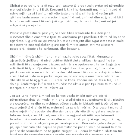
Shifrat e paraqitura janë rezultat i testeve të prodhuesit zyrtar në përputhje
me legjislacionin e BE-së. Konsumi faktik i karburantit nga mjeti mund të
ndryshojë nga ai i arritur në këto teste dhe këto shifra janë vetëm për
qëllime krahasuese. Informacioni, specifikimet, çmimet dhe ngjyrat në këtë
faqe interneti mund të variojnë nga njëri treg te tjetri, dhe janë subjekt
ndryshimi pa njoftim.
Peshat e përcaktuara pasqyrojnë specifikën standarde të automjetit.
Aksesorët dhe elementet e tjera të vendosura pas prodhimit do të ndikojnë te
ngarkesa. Sigurohuni që Pesha bruto e automjetit dhe Ngarkesat maksimale
të akseve të mos tejkalohen gjatë ngarkimit të automjetit me aksesorë,
pasagjerë, lëngje dhe karburant, dhe bagazhe.
Shënim i rëndësishëm lidhur me imazhet dhe specifikat. Mungesa e
gjysmëpërcjellësve në nivel botëror është duke ndikuar te specifikat e
ndërtimit të automjeteve, disponueshmëria e opsioneve dhe kohëzgjatja e
ndërtimit të tyre. Kjo situatë është tejet dinamike, prandaj, imazhet e
përdorura në faqen e internetit aktualisht mund të mos reflektojnë plotësisht
specifikat aktuale sa u përket veçorive, opsioneve, elementeve dekorative
dhe skemave të ngjyrave. Ju lutemi të konsultoheni me Shitësin tuaj, i cili
do t'ju konfirmojë kufizimet e mundshme aktuale për t'ju bërë të mundur
marrjen e një vendimi të informuar
Jaguar Land Rover Limited po kërkon vazhdimisht mënyra për të
përmirësuar detajet, modelimin dhe prodhimin e automjeteve të tij, pjesëve
e aksesorëve, ku dhe ndryshimet bëhen vazhdimisht,për më tepër që ne
rezervojmë të drejtën të ndryshojmë pa paralajmërim. Disa veçori mund të
ndryshojnë midis opsionale dhe standarde për vite të ndryshme modelesh.
Informacioni, specifikimet, motorët dhe ngjyrat në këtë faqe interneti
bazohen në standard evropian dhe mund të ndryshojnë nga tregu në treg,
po ashtu mund të ndryshojnë pa paralajmërim. Disa automjete shfaqen me
pajisje opsionale dhe pajisje të përshtatshme për shitësin që mund të mos
jenë të disponueshëm në të gjitha tregjet. Ju lutemi kontaktoni shitësin tuaj
lokal për disponueshmërinë e secilit nga modelet dhe çmimet lokale.