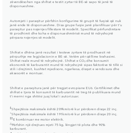
zëvendësohen nga shifrat e testit zyrtar të BE-së sapo të jenë të
disponueshme.
Automjeti i paraqitur përfshin konfigurime të grupit të fuqisë që nuk
janë ende të disponueshme. Disa grupe fuqie janë planifikuar për t’u
paraqitur pas nxjerrjes fillestare të modelit. Specifikat përfundimtare
të prodhimit dhe koha e disponueshmërisë mund të ndryshojnë
përpara nxjerrjes së modelit.
Shifrat e dhëna janë rezultat i testeve zyrtare të prodhuesit në
përputhje me legjislacionin e BE-së. Vetëm për qëllime krahasimi.
Shifrat reale mund të ndryshojnë. Shifrat e CO₂ dhe konsumit
ekonomik të karburantit mund të ndryshojnë sipas faktorëve të tillë si
stili i drejtimit, kushtet mjedisore, ngarkesa, disqet e vendosura dhe
aksesorët e montuar.
Shifrat e paraqitura janë për tregjet evropiane EU6. Certifikimet dhe
shifrat e tjera të konsumit të karburantit në treg të publikuara mund
t’i merrni nga shitësi juaj lokal i autorizuar.
‡
Shpejtësia maksimale është 209km/orë kur përdoren disqe 22 inç.
⬨
Shpejtësia maksimale është 191km/orë kur përdoren disqe 20 inç.
‡‡
E kombinuar me motor elektrik.
△
Përfshin një drejtues mjeti 75 kg, lëngjet të plota dhe 90%
karburant.
▲