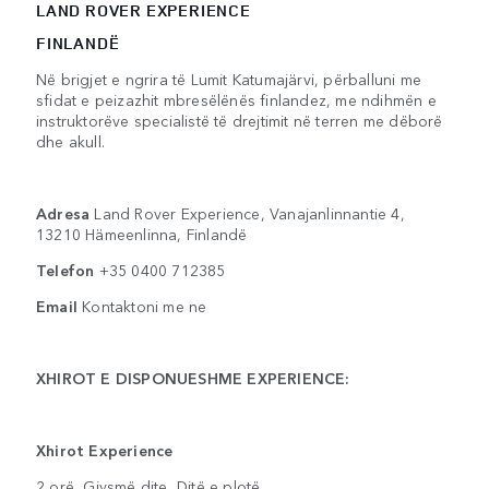
LAND ROVER EXPERIENCE
FINLANDË
Në brigjet e ngrira të Lumit Katumajärvi, përballuni me
sfidat e peizazhit mbresëlënës finlandez, me ndihmën e
instruktorëve specialistë të drejtimit në terren me dëborë
dhe akull.
Adresa
Land Rover Experience, Vanajanlinnantie 4,
13210 Hämeenlinna, Finlandë
Telefon
+35 0400 712385
Email
Kontaktoni me ne
XHIROT E DISPONUESHME EXPERIENCE:
Xhirot Experience
2 orë, Gjysmë dite, Ditë e plotë