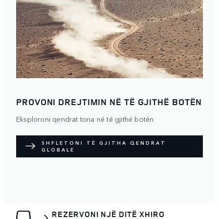
PROVONI DREJTIMIN NË TË GJITHË BOTËN
Eksploroni qendrat tona në të gjithë botën
SHFLETONI TË GJITHA QENDRAT
GLOBALE
REZERVONI NJË DITË XHIRO