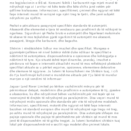
me legjislacionin e BE-së. Konsumi faktik i karburantit nga mjeti mund të
ndryshojë nga ai i arritur në këto teste dhe këto shifra janë vetëm për
qëllime krahasuese. Informacioni, specifikimet, çmimet dhe ngjyrat në këtë
faqe interneti mund të variojnë nga njëri treg te tjetri, dhe janë subjekt
ndryshimi pa njoftim.
Peshat e përcaktuara pasqyrojnë specifikën standarde të automjetit.
Aksesorët dhe elementet e tjera të vendosura pas prodhimit do të ndikojnë te
ngarkesa. Sigurohuni që Pesha bruto e automjetit dhe Ngarkesat maksimale
të akseve të mos tejkalohen gjatë ngarkimit të automjetit me aksesorë,
pasagjerë, lëngje dhe karburant, dhe bagazhe.
Shënim i rëndësishëm lidhur me imazhet dhe specifikat. Mungesa e
gjysmëpërcjellësve në nivel botëror është duke ndikuar te specifikat e
ndërtimit të automjeteve, disponueshmëria e opsioneve dhe kohëzgjatja e
ndërtimit të tyre. Kjo situatë është tejet dinamike, prandaj, imazhet e
përdorura në faqen e internetit aktualisht mund të mos reflektojnë plotësisht
specifikat aktuale sa u përket veçorive, opsioneve, elementeve dekorative
dhe skemave të ngjyrave. Ju lutemi të konsultoheni me Shitësin tuaj, i cili
do t'ju konfirmojë kufizimet e mundshme aktuale për t'ju bërë të mundur
marrjen e një vendimi të informuar
Jaguar Land Rover Limited po kërkon vazhdimisht mënyra për të
përmirësuar detajet, modelimin dhe prodhimin e automjeteve të tij, pjesëve
e aksesorëve, ku dhe ndryshimet bëhen vazhdimisht,për më tepër që ne
rezervojmë të drejtën të ndryshojmë pa paralajmërim. Disa veçori mund të
ndryshojnë midis opsionale dhe standarde për vite të ndryshme modelesh.
Informacioni, specifikimet, motorët dhe ngjyrat në këtë faqe interneti
bazohen në standard evropian dhe mund të ndryshojnë nga tregu në treg,
po ashtu mund të ndryshojnë pa paralajmërim. Disa automjete shfaqen me
pajisje opsionale dhe pajisje të përshtatshme për shitësin që mund të mos
jenë të disponueshëm në të gjitha tregjet. Ju lutemi kontaktoni shitësin tuaj
lokal për disponueshmërinë e secilit nga modelet dhe çmimet lokale.