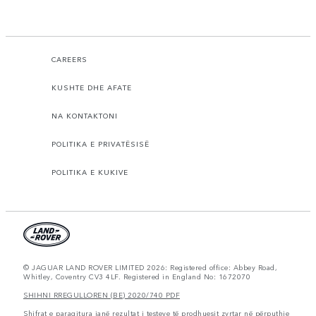
CAREERS
KUSHTE DHE AFATE
NA KONTAKTONI
POLITIKA E PRIVATËSISË
POLITIKA E KUKIVE
© JAGUAR LAND ROVER LIMITED 2026: Registered office: Abbey Road,
Whitley, Coventry CV3 4LF. Registered in England No: 1672070
SHIHNI RREGULLOREN (BE) 2020/740 PDF
Shifrat e paraqitura janë rezultat i testeve të prodhuesit zyrtar në përputhje