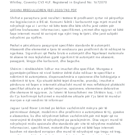
Whitley, Coventry CV3 4LF. Registered in England No: 1672070
SHIHNI RREGULLOREN (BE) 2020/740 PDF
Shifrat e paraqitura janë rezultat i testeve të prodhuesit zyrtar në përputhje
me legjislacionin e BE-së. Konsumi faktik i karburantit nga mjeti mund të
ndryshojë nga ai i arritur në këto teste dhe këto shifra janë vetëm për
qëllime krahasuese. Informacioni, specifikimet, çmimet dhe ngjyrat në këtë
faqe interneti mund të variojnë nga njëri treg te tjetri, dhe janë subjekt
ndryshimi pa njoftim.
Peshat e përcaktuara pasqyrojnë specifikën standarde të automjetit.
Aksesorët dhe elementet e tjera të vendosura pas prodhimit do të ndikojnë te
ngarkesa. Sigurohuni që Pesha bruto e automjetit dhe Ngarkesat maksimale
të akseve të mos tejkalohen gjatë ngarkimit të automjetit me aksesorë,
pasagjerë, lëngje dhe karburant, dhe bagazhe.
Shënim i rëndësishëm lidhur me imazhet dhe specifikat. Mungesa e
gjysmëpërcjellësve në nivel botëror është duke ndikuar te specifikat e
ndërtimit të automjeteve, disponueshmëria e opsioneve dhe kohëzgjatja e
ndërtimit të tyre. Kjo situatë është tejet dinamike, prandaj, imazhet e
përdorura në faqen e internetit aktualisht mund të mos reflektojnë plotësisht
specifikat aktuale sa u përket veçorive, opsioneve, elementeve dekorative
dhe skemave të ngjyrave. Ju lutemi të konsultoheni me Shitësin tuaj, i cili
do t'ju konfirmojë kufizimet e mundshme aktuale për t'ju bërë të mundur
marrjen e një vendimi të informuar
Jaguar Land Rover Limited po kërkon vazhdimisht mënyra për të
përmirësuar detajet, modelimin dhe prodhimin e automjeteve të tij, pjesëve
e aksesorëve, ku dhe ndryshimet bëhen vazhdimisht,për më tepër që ne
rezervojmë të drejtën të ndryshojmë pa paralajmërim. Disa veçori mund të
ndryshojnë midis opsionale dhe standarde për vite të ndryshme modelesh.
Informacioni, specifikimet, motorët dhe ngjyrat në këtë faqe interneti
bazohen në standard evropian dhe mund të ndryshojnë nga tregu në treg,