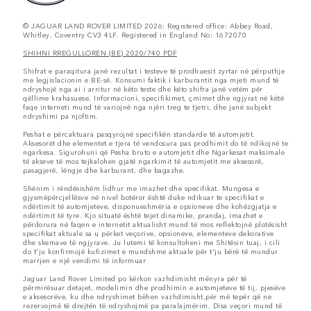
© JAGUAR LAND ROVER LIMITED 2026: Registered office: Abbey Road,
Whitley, Coventry CV3 4LF. Registered in England No: 1672070
SHIHNI RREGULLOREN (BE) 2020/740 PDF
Shifrat e paraqitura janë rezultat i testeve të prodhuesit zyrtar në përputhje
me legjislacionin e BE-së. Konsumi faktik i karburantit nga mjeti mund të
ndryshojë nga ai i arritur në këto teste dhe këto shifra janë vetëm për
qëllime krahasuese. Informacioni, specifikimet, çmimet dhe ngjyrat në këtë
faqe interneti mund të variojnë nga njëri treg te tjetri, dhe janë subjekt
ndryshimi pa njoftim.
Peshat e përcaktuara pasqyrojnë specifikën standarde të automjetit.
Aksesorët dhe elementet e tjera të vendosura pas prodhimit do të ndikojnë te
ngarkesa. Sigurohuni që Pesha bruto e automjetit dhe Ngarkesat maksimale
të akseve të mos tejkalohen gjatë ngarkimit të automjetit me aksesorë,
pasagjerë, lëngje dhe karburant, dhe bagazhe.
Shënim i rëndësishëm lidhur me imazhet dhe specifikat. Mungesa e
gjysmëpërcjellësve në nivel botëror është duke ndikuar te specifikat e
ndërtimit të automjeteve, disponueshmëria e opsioneve dhe kohëzgjatja e
ndërtimit të tyre. Kjo situatë është tejet dinamike, prandaj, imazhet e
përdorura në faqen e internetit aktualisht mund të mos reflektojnë plotësisht
specifikat aktuale sa u përket veçorive, opsioneve, elementeve dekorative
dhe skemave të ngjyrave. Ju lutemi të konsultoheni me Shitësin tuaj, i cili
do t'ju konfirmojë kufizimet e mundshme aktuale për t'ju bërë të mundur
marrjen e një vendimi të informuar
Jaguar Land Rover Limited po kërkon vazhdimisht mënyra për të
përmirësuar detajet, modelimin dhe prodhimin e automjeteve të tij, pjesëve
e aksesorëve, ku dhe ndryshimet bëhen vazhdimisht,për më tepër që ne
rezervojmë të drejtën të ndryshojmë pa paralajmërim. Disa veçori mund të