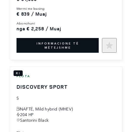
merrni me leasing
€ 839 / Muaj
abonohuni
nga € 2,258 / Muaj
INFORMACIONE TË
MËTEJSHME
RI
FLOTA
DISCOVERY SPORT
S
NAFTË, Mild hybrid (MHEV)
204 HP
Santorini Black
blini