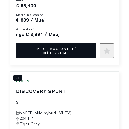
€ 68,400
merrni me leasing
€ 889 / Muaj
abonohuni
nga € 2,394 / Muaj
INFORMACIONE TË
MËTEJSHME
RI
FLOTA
DISCOVERY SPORT
S
NAFTË, Mild hybrid (MHEV)
204 HP
Eiger Grey