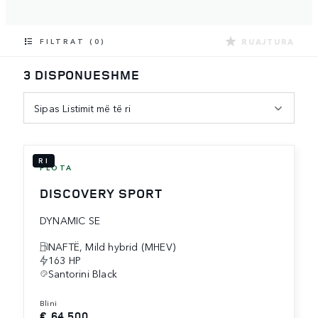
RUAJTURA
FILTRAT (0)
3 DISPONUESHME
Sipas Listimit më të ri
RI
FLOTA
DISCOVERY SPORT
DYNAMIC SE
NAFTË, Mild hybrid (MHEV)
163 HP
Santorini Black
blini
€ 64,500