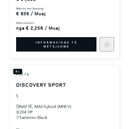
merrni me leasing
€ 839 / Muaj
abonohuni
nga € 2,258 / Muaj
INFORMACIONE TË
MËTEJSHME
RI
FLOTA
DISCOVERY SPORT
S
NAFTË, Mild hybrid (MHEV)
204 HP
Santorini Black
blini