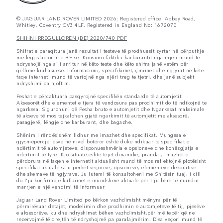
© JAGUAR LAND ROVER LIMITED 2026: Registered office: Abbey Road,
Whitley, Coventry CV3 4LF. Registered in England No: 1672070
SHIHNI RREGULLOREN (BE) 2020/740 PDF
Shifrat e paraqitura janë rezultat i testeve të prodhuesit zyrtar në përputhje
me legjislacionin e BE-së. Konsumi faktik i karburantit nga mjeti mund të
ndryshojë nga ai i arritur në këto teste dhe këto shifra janë vetëm për
qëllime krahasuese. Informacioni, specifikimet, çmimet dhe ngjyrat në këtë
faqe interneti mund të variojnë nga njëri treg te tjetri, dhe janë subjekt
ndryshimi pa njoftim.
Peshat e përcaktuara pasqyrojnë specifikën standarde të automjetit.
Aksesorët dhe elementet e tjera të vendosura pas prodhimit do të ndikojnë te
ngarkesa. Sigurohuni që Pesha bruto e automjetit dhe Ngarkesat maksimale
të akseve të mos tejkalohen gjatë ngarkimit të automjetit me aksesorë,
pasagjerë, lëngje dhe karburant, dhe bagazhe.
Shënim i rëndësishëm lidhur me imazhet dhe specifikat. Mungesa e
gjysmëpërcjellësve në nivel botëror është duke ndikuar te specifikat e
ndërtimit të automjeteve, disponueshmëria e opsioneve dhe kohëzgjatja e
ndërtimit të tyre. Kjo situatë është tejet dinamike, prandaj, imazhet e
përdorura në faqen e internetit aktualisht mund të mos reflektojnë plotësisht
specifikat aktuale sa u përket veçorive, opsioneve, elementeve dekorative
dhe skemave të ngjyrave. Ju lutemi të konsultoheni me Shitësin tuaj, i cili
do t'ju konfirmojë kufizimet e mundshme aktuale për t'ju bërë të mundur
marrjen e një vendimi të informuar
Jaguar Land Rover Limited po kërkon vazhdimisht mënyra për të
përmirësuar detajet, modelimin dhe prodhimin e automjeteve të tij, pjesëve
e aksesorëve, ku dhe ndryshimet bëhen vazhdimisht,për më tepër që ne
rezervojmë të drejtën të ndryshojmë pa paralajmërim. Disa veçori mund të