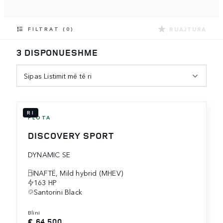
RUAJTURA
FILTRAT (0)
3 DISPONUESHME
Sipas Listimit më të ri
RI
FLOTA
DISCOVERY SPORT
DYNAMIC SE
NAFTË, Mild hybrid (MHEV)
163 HP
Santorini Black
blini
€ 64,500