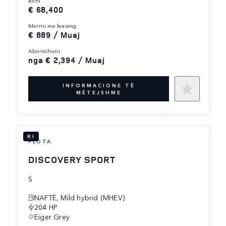
€ 68,400
merrni me leasing
€ 889 / Muaj
abonohuni
nga € 2,394 / Muaj
INFORMACIONE TË
MËTEJSHME
RI
FLOTA
DISCOVERY SPORT
S
NAFTË, Mild hybrid (MHEV)
204 HP
Eiger Grey