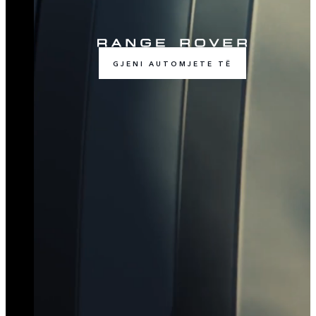
GJENI AUTOMJETE TË