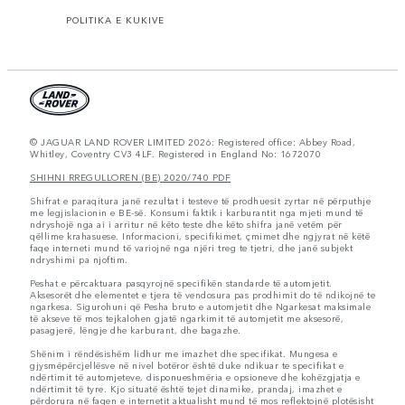
POLITIKA E KUKIVE
© JAGUAR LAND ROVER LIMITED 2026: Registered office: Abbey Road,
Whitley, Coventry CV3 4LF. Registered in England No: 1672070
SHIHNI RREGULLOREN (BE) 2020/740 PDF
Shifrat e paraqitura janë rezultat i testeve të prodhuesit zyrtar në përputhje
me legjislacionin e BE-së. Konsumi faktik i karburantit nga mjeti mund të
ndryshojë nga ai i arritur në këto teste dhe këto shifra janë vetëm për
qëllime krahasuese. Informacioni, specifikimet, çmimet dhe ngjyrat në këtë
faqe interneti mund të variojnë nga njëri treg te tjetri, dhe janë subjekt
ndryshimi pa njoftim.
Peshat e përcaktuara pasqyrojnë specifikën standarde të automjetit.
Aksesorët dhe elementet e tjera të vendosura pas prodhimit do të ndikojnë te
ngarkesa. Sigurohuni që Pesha bruto e automjetit dhe Ngarkesat maksimale
të akseve të mos tejkalohen gjatë ngarkimit të automjetit me aksesorë,
pasagjerë, lëngje dhe karburant, dhe bagazhe.
Shënim i rëndësishëm lidhur me imazhet dhe specifikat. Mungesa e
gjysmëpërcjellësve në nivel botëror është duke ndikuar te specifikat e
ndërtimit të automjeteve, disponueshmëria e opsioneve dhe kohëzgjatja e
ndërtimit të tyre. Kjo situatë është tejet dinamike, prandaj, imazhet e
përdorura në faqen e internetit aktualisht mund të mos reflektojnë plotësisht