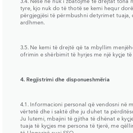
3.4. Nëse ne nuk i zbatojmë të drejtat tona
tyre, kjo nuk do të thotë se kemi hequr dorë
përgjegjësi të përmbushni detyrimet tuaja, 
ardhmen.
3.5. Ne kemi të drejtë që ta mbyllim menjë
ofrimin e shërbimit të hyrjes me një kyçje të
4. Regjistrimi dhe disponueshmëria
4.1. Informacioni personal që vendosni në mo
vërtetë dhe i saktë dhe ju duhet ta përditës
Ju lutemi, mbajini të gjitha të dhënat e kyç
tuaja të kyçjes me persona të tjerë, me qël
të Llogarisë suaj SSO.