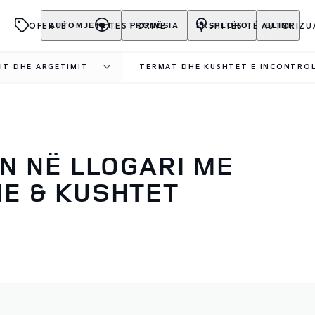
OFERTË
TEST DRIVE
SHITËS TË AUTORIZU
AUTOMJETET
PRONËSIA
EKSPLORO
BLINI
IT DHE ARGËTIMIT
TERMAT DHE KUSHTET E INCONTRO
N NË LLOGARI ME
ME & KUSHTET