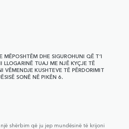
 E MËPOSHTËM DHE SIGUROHUNI QË T’I
I LLOGARINË TUAJ ME NJË KYÇJE TË
NI VËMENDJE KUSHTEVE TË PËRDORIMIT
ËSISË SONË NË PIKËN 6.
 një shërbim që ju jep mundësinë të krijoni