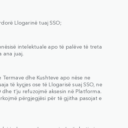
ërdorë Llogarinë tuaj SSO;
ronësisë intelektuale apo të palëve të treta
 ana juaj.
tyre Termave dhe Kushteve apo nëse ne
a të kyçjes ose të Llogarisë suaj SSO, ne
 dhe t’ju refuzojmë aksesin në Platforma.
arkojmë përgjegjësi për të gjitha pasojat e