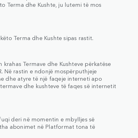
këto Terma dhe Kushte, ju lutemi të mos
 këto Terma dhe Kushte sipas rastit.
en krahas Termave dhe Kushteve përkatëse
LR. Në rastin e ndonjë mospërputhjeje
dhe atyre të një faqeje interneti apo
i termave dhe kushteve të faqes së internetit
fuqi deri në momentin e mbylljes së
jitha abonimet në Platformat tona të