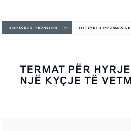
EKSPLORONI PRONËSINË
SISTEMET E INFORMACION
TERMAT PËR HYRJE
NJË KYÇJE TË VET