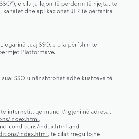
SO”), e cila ju lejon të përdorni të njëjtat të
t, kanalet dhe aplikacionet JLR të përfshira
logarinë tuaj SSO, e cila përfshin të
përmjet Platformave.
isë suaj SSO u nënshtrohet edhe kushteve të
të internetit, që mund t’i gjeni në adresat
ons/index.html
,
nd-conditions/index.html
and
ditions/index.html
, të cilat rregullojnë