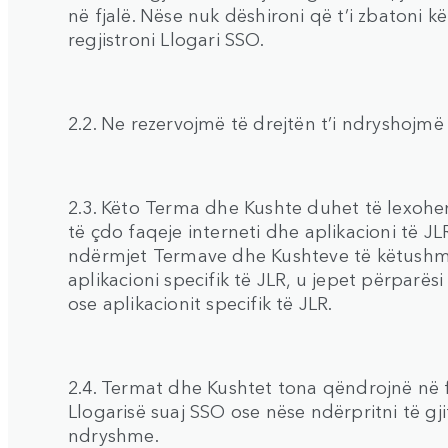
në fjalë. Nëse nuk dëshironi që t’i zbatoni 
regjistroni Llogari SSO.
2.2. Ne rezervojmë të drejtën t’i ndryshojmë
2.3. Këto Terma dhe Kushte duhet të lexoh
të çdo faqeje interneti dhe aplikacioni të J
ndërmjet Termave dhe Kushteve të këtushme 
aplikacioni specifik të JLR, u jepet përparës
ose aplikacionit specifik të JLR.
2.4. Termat dhe Kushtet tona qëndrojnë në 
Llogarisë suaj SSO ose nëse ndërpritni të g
ndryshme.