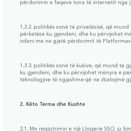
përdorimin e faqeve tona të internetit nga j
1.3.2. politikës sonë të privatësisë, që mund
përkatëse ku gjendeni, dhe ku përvijohet m
ndani me ne gjatë përdorimit të Platforma
1.3.3. politikës sonë të kukive, që mund ta 
ku gjendeni, dhe ku përvijohet mënyra e përd
teknologjive të ngjashme që ne zbatojmë gj
2. Këto Terma dhe Kushte
2.1. Me regjistrimin e një Llogarie SSO, ju 