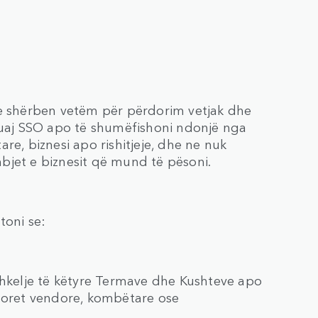
he shërben vetëm për përdorim vetjak dhe
 tuaj SSO apo të shumëfishoni ndonjë nga
re, biznesi apo rishitjeje, dhe ne nuk
bjet e biznesit që mund të pësoni.
toni se:
shkelje të këtyre Termave dhe Kushteve apo
lloret vendore, kombëtare ose