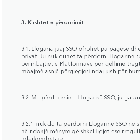
3. Kushtet e përdorimit
3.1. Llogaria juaj SSO ofrohet pa pagesë d
privat. Ju nuk duhet ta përdorni Llogarinë
përmbajtjet e Platformave për qëllime tregta
mbajmë asnjë përgjegjësi ndaj jush për hum
3.2. Me përdorimin e Llogarisë SSO, ju garan
3.2.1. nuk do ta përdorni Llogarinë SSO në 
në ndonjë mënyrë që shkel ligjet ose rregu
ndërkombëtare;