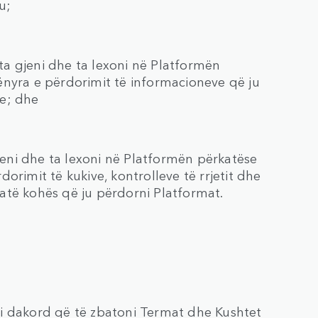
u;
 ta gjeni dhe ta lexoni në Platformën
ënyra e përdorimit të informacioneve që ju
ve; dhe
gjeni dhe ta lexoni në Platformën përkatëse
orimit të kukive, kontrolleve të rrjetit dhe
atë kohës që ju përdorni Platformat.
bini dakord që të zbatoni Termat dhe Kushtet