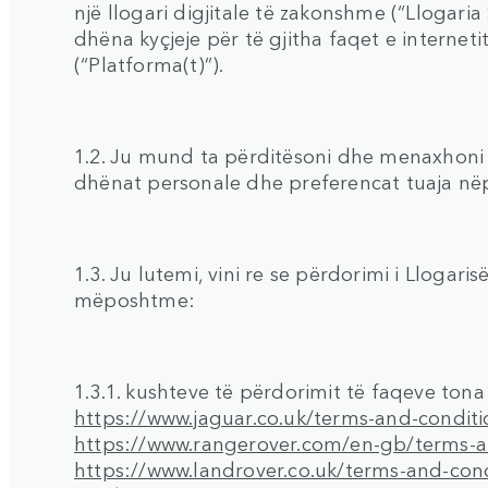
një llogari digjitale të zakonshme (“Llogaria S
dhëna kyçjeje për të gjitha faqet e interneti
(“Platforma(t)”).
1.2. Ju mund ta përditësoni dhe menaxhoni L
dhënat personale dhe preferencat tuaja në
1.3. Ju lutemi, vini re se përdorimi i Llogar
mëposhtme:
1.3.1. kushteve të përdorimit të faqeve tona 
https://www.jaguar.co.uk/terms-and-conditi
https://www.rangerover.com/en-gb/terms-a
https://www.landrover.co.uk/terms-and-con