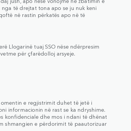
 ndaj jush, apo nëse vonojmë në zbatimin e
 nga të drejtat tona apo se ju nuk keni
qoftë në rastin përkatës apo në të
herë Llogarinë tuaj SSO nëse ndërpresim
 vetme për çfarëdolloj arsyeje.
mentin e regjistrimit duhet të jetë i
oni informacionin në rast se ka ndryshime.
jes konfidenciale dhe mos i ndani të dhënat
lim shmangien e përdorimit të paautorizuar