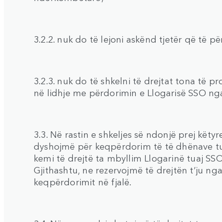
3.2.2. nuk do të lejoni askënd tjetër që të p
3.2.3. nuk do të shkelni të drejtat tona të p
në lidhje me përdorimin e Llogarisë SSO nga
3.3. Në rastin e shkeljes së ndonjë prej kë
dyshojmë për keqpërdorim të të dhënave tuaj
kemi të drejtë ta mbyllim Llogarinë tuaj SSO
Gjithashtu, ne rezervojmë të drejtën t’ju ng
keqpërdorimit në fjalë.