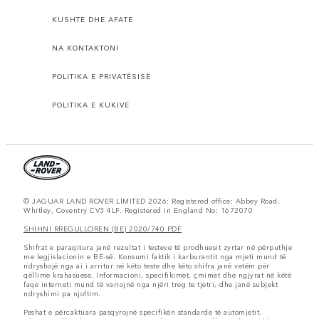
KUSHTE DHE AFATE
NA KONTAKTONI
POLITIKA E PRIVATËSISË
POLITIKA E KUKIVE
© JAGUAR LAND ROVER LIMITED 2026: Registered office: Abbey Road,
Whitley, Coventry CV3 4LF. Registered in England No: 1672070
SHIHNI RREGULLOREN (BE) 2020/740 PDF
Shifrat e paraqitura janë rezultat i testeve të prodhuesit zyrtar në përputhje
me legjislacionin e BE-së. Konsumi faktik i karburantit nga mjeti mund të
ndryshojë nga ai i arritur në këto teste dhe këto shifra janë vetëm për
qëllime krahasuese. Informacioni, specifikimet, çmimet dhe ngjyrat në këtë
faqe interneti mund të variojnë nga njëri treg te tjetri, dhe janë subjekt
ndryshimi pa njoftim.
Peshat e përcaktuara pasqyrojnë specifikën standarde të automjetit.