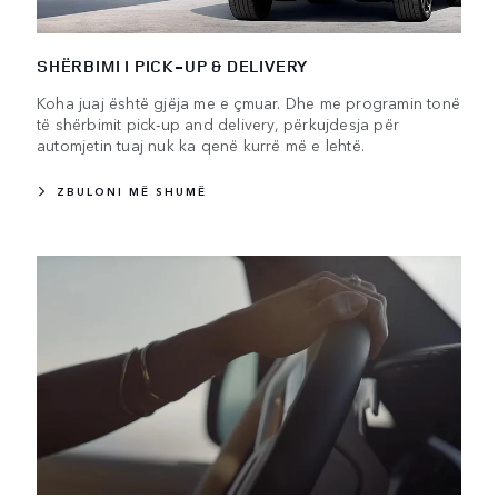
SHËRBIMI I PICK-UP & DELIVERY
Koha juaj është gjëja me e çmuar. Dhe me programin tonë
të shërbimit pick-up and delivery, përkujdesja për
automjetin tuaj nuk ka qenë kurrë më e lehtë.
ZBULONI MË SHUMË