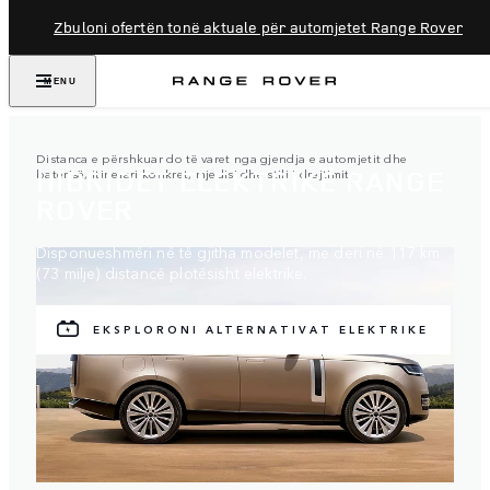
Zbuloni ofertën tonë aktuale për automjetet Range Rover
MENU
Distanca e përshkuar do të varet nga gjendja e automjetit dhe
HIBRIDËT ELEKTRIKË RANGE
baterisë, itinerari konkret, mjedisi dhe stili i drejtimit.
ROVER
Disponueshmëri në të gjitha modelet, me deri në 117 km
(73 milje) distancë plotësisht elektrike.
EKSPLORONI ALTERNATIVAT ELEKTRIKE