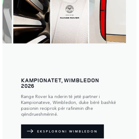
KAMPIONATET, WIMBLEDON
2026
Range Rover ka nderin të jetë partner i
Kampionateve, Wimbledon, duke bërë bashkë
pasionin reciprok për rafinimin dhe
qëndrueshmërinë.
EKSPLORONI WIMBLEDON