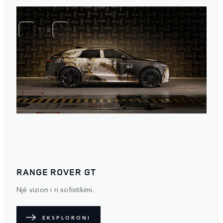
1
/
4
RANGE ROVER GT
Një vizion i ri sofistikimi.
EKSPLORONI