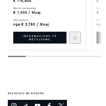
€ 116,800
€ 12
merrni me leasing
merrni
€ 1,400 / Muaj
€ 1,
abonohuni
abono
nga € 3,760 / Muaj
nga 
INFORMACIONE TË
MËTEJSHME
BASHKOHU ME BISEDËN