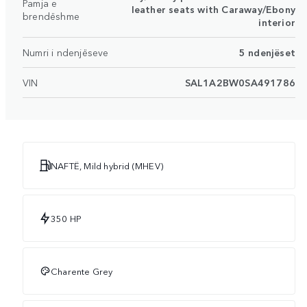
Pamja e
leather seats with Caraway/Ebony
brendëshme
interior
Numri i ndenjëseve
5 ndenjëset
VIN
SAL1A2BW0SA491786
NAFTË, Mild hybrid (MHEV)
350 HP
Charente Grey