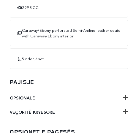
2998 CC
Caraway/Ebony perforated Semi-Aniline leather seats
with Caraway/Ebony interior
5 ndenjëset
PAJISJE
OPSIONALE
VEÇORITË KRYESORE
OPSIONET E PAGESËS