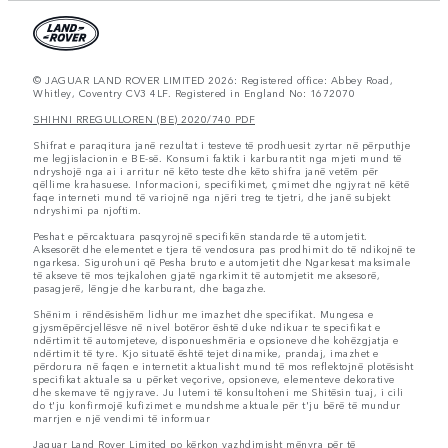
© JAGUAR LAND ROVER LIMITED 2026: Registered office: Abbey Road,
Whitley, Coventry CV3 4LF. Registered in England No: 1672070
SHIHNI RREGULLOREN (BE) 2020/740 PDF
Shifrat e paraqitura janë rezultat i testeve të prodhuesit zyrtar në përputhje
me legjislacionin e BE-së. Konsumi faktik i karburantit nga mjeti mund të
ndryshojë nga ai i arritur në këto teste dhe këto shifra janë vetëm për
qëllime krahasuese. Informacioni, specifikimet, çmimet dhe ngjyrat në këtë
faqe interneti mund të variojnë nga njëri treg te tjetri, dhe janë subjekt
ndryshimi pa njoftim.
Peshat e përcaktuara pasqyrojnë specifikën standarde të automjetit.
Aksesorët dhe elementet e tjera të vendosura pas prodhimit do të ndikojnë te
ngarkesa. Sigurohuni që Pesha bruto e automjetit dhe Ngarkesat maksimale
të akseve të mos tejkalohen gjatë ngarkimit të automjetit me aksesorë,
pasagjerë, lëngje dhe karburant, dhe bagazhe.
Shënim i rëndësishëm lidhur me imazhet dhe specifikat. Mungesa e
gjysmëpërcjellësve në nivel botëror është duke ndikuar te specifikat e
ndërtimit të automjeteve, disponueshmëria e opsioneve dhe kohëzgjatja e
ndërtimit të tyre. Kjo situatë është tejet dinamike, prandaj, imazhet e
përdorura në faqen e internetit aktualisht mund të mos reflektojnë plotësisht
specifikat aktuale sa u përket veçorive, opsioneve, elementeve dekorative
dhe skemave të ngjyrave. Ju lutemi të konsultoheni me Shitësin tuaj, i cili
do t'ju konfirmojë kufizimet e mundshme aktuale për t'ju bërë të mundur
marrjen e një vendimi të informuar
Jaguar Land Rover Limited po kërkon vazhdimisht mënyra për të