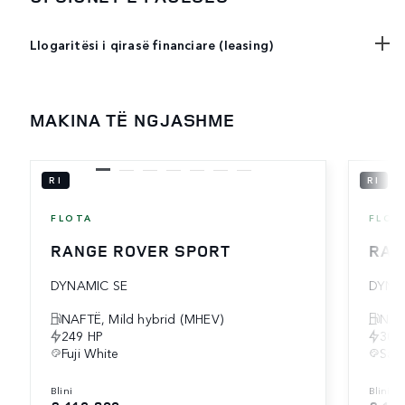
Llogaritësi i qirasë financiare (leasing)
MAKINA TË NGJASHME
RI
RI
FLOTA
FLOT
RANGE ROVER SPORT
RAN
DYNAMIC SE
DYNA
NAFTË, Mild hybrid (MHEV)
NAF
249 HP
300
Fuji White
Sant
blini
blini