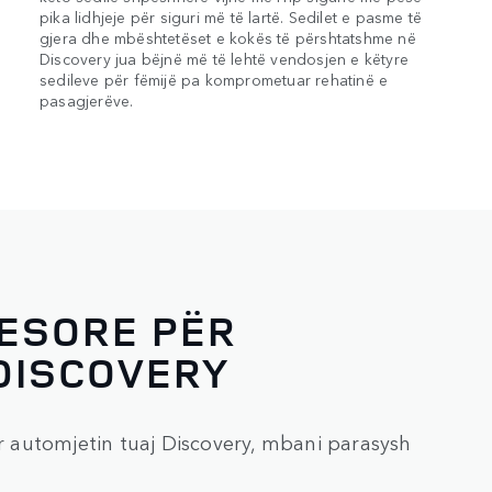
pika lidhjeje për siguri më të lartë. Sedilet e pasme të
gjera dhe mbështetëset e kokës të përshtatshme në
Discovery jua bëjnë më të lehtë vendosjen e këtyre
sedileve për fëmijë pa komprometuar rehatinë e
pasagjerëve.
YESORE PËR
DISCOVERY
ër automjetin tuaj Discovery, mbani parasysh