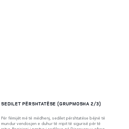
SEDILET PËRSHTATËSE (GRUPMOSHA 2/3)
Për fëmijët më të mëdhenj, sedilet përshtatëse bëjnë të
mundur vendosjen e duhur të rripit të sigurisë për të
rritur. Pozicioni i ngritur i sedileve në Discovery u ofron