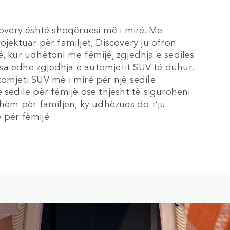
covery është shoqëruesi më i mirë. Me
ojektuar për familjet, Discovery ju ofron
, kur udhëtoni me fëmijë, zgjedhja e sediles
sa edhe zgjedhja e automjetit SUV të duhur.
tomjeti SUV më i mirë për një sedile
 sedile për fëmijë ose thjesht të siguroheni
shëm për familjen, ky udhëzues do t’ju
 për fëmijë