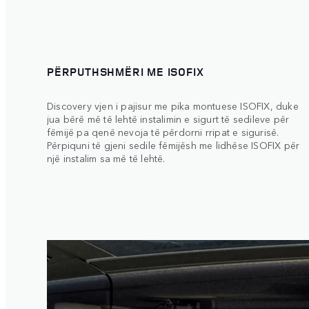
PËRPUTHSHMËRI ME ISOFIX
Discovery vjen i pajisur me pika montuese ISOFIX, duke
jua bërë më të lehtë instalimin e sigurt të sedileve për
fëmijë pa qenë nevoja të përdorni rripat e sigurisë.
Përpiquni të gjeni sedile fëmijësh me lidhëse ISOFIX për
një instalim sa më të lehtë.