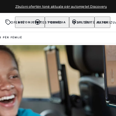
Zbuloni ofertën tonë aktuale për automjetet Discovery
OFERTË
TEST DRIVE
SHITËS TË AUTORIZU
AUTOMJETET
PRONËSIA
EKSPLORO
BLINI
R PËR FËMIJË