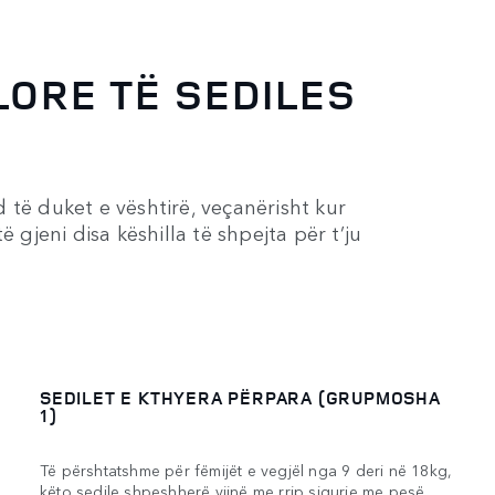
ORE TË SEDILES
 të duket e vështirë, veçanërisht kur
 gjeni disa këshilla të shpejta për t’ju
SEDILET E KTHYERA PËRPARA (GRUPMOSHA
1)
Të përshtatshme për fëmijët e vegjël nga 9 deri në 18kg,
këto sedile shpeshherë vijnë me rrip sigurie me pesë