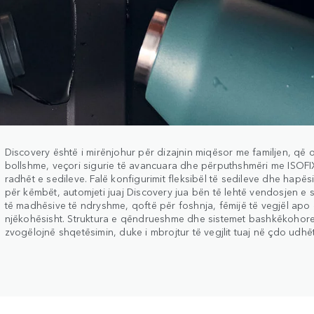
Discovery është i mirënjohur për dizajnin miqësor me familjen, që 
bollshme, veçori sigurie të avancuara dhe përputhshmëri me ISOFIX
radhët e sedileve. Falë konfigurimit fleksibël të sedileve dhe hapë
për këmbët, automjeti juaj Discovery jua bën të lehtë vendosjen e s
të madhësive të ndryshme, qoftë për foshnja, fëmijë të vegjël apo 
njëkohësisht. Struktura e qëndrueshme dhe sistemet bashkëkohore 
zvogëlojnë shqetësimin, duke i mbrojtur të vegjlit tuaj në çdo udhë