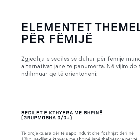
ELEMENTET THEMEL
PËR FËMIJË
Zgjedhja e sediles së duhur për fëmijë mund
alternativat janë të panumërta. Në vijim do të
ndihmuar që të orientoheni:
SEDILET E KTHYERA ME SHPINË
(GRUPMOSHA 0/0+)
Të projektuara për të sapolindurit dhe foshnjat deri në
13kg, sedilet e kthyera me shpinë janë thelbësore për të