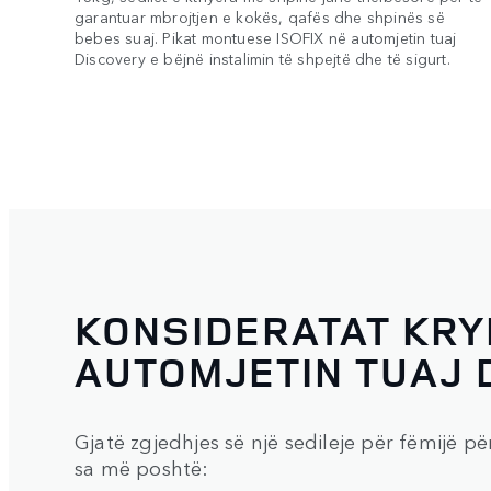
garantuar mbrojtjen e kokës, qafës dhe shpinës së
bebes suaj. Pikat montuese ISOFIX në automjetin tuaj
Discovery e bëjnë instalimin të shpejtë dhe të sigurt.
KONSIDERATAT KR
AUTOMJETIN TUAJ 
Gjatë zgjedhjes së një sedileje për fëmijë p
sa më poshtë: