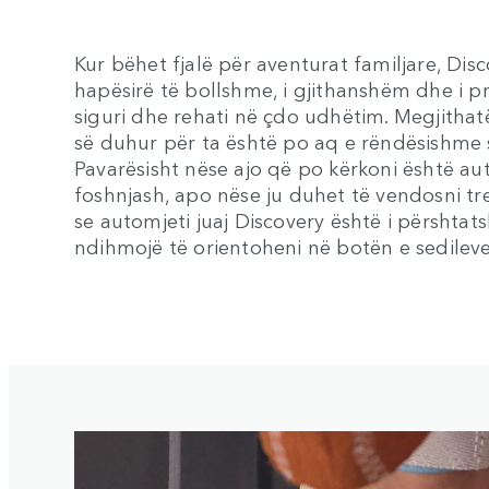
Kur bëhet fjalë për aventurat familjare, Dis
hapësirë të bollshme, i gjithanshëm dhe i pr
siguri dhe rehati në çdo udhëtim. Megjithatë
së duhur për ta është po aq e rëndësishme 
Pavarësisht nëse ajo që po kërkoni është au
foshnjash, apo nëse ju duhet të vendosni tre
se automjeti juaj Discovery është i përshtat
ndihmojë të orientoheni në botën e sedileve