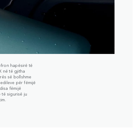
ofron hapësirë të
 në të gjitha
sirës së bollshme
edileve për fëmijë
disa fëmijë
të sigurisë ju
tim.