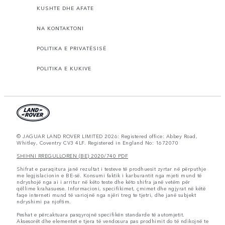
KUSHTE DHE AFATE
NA KONTAKTONI
POLITIKA E PRIVATËSISË
POLITIKA E KUKIVE
© JAGUAR LAND ROVER LIMITED 2026: Registered office: Abbey Road,
Whitley, Coventry CV3 4LF. Registered in England No: 1672070
SHIHNI RREGULLOREN (BE) 2020/740 PDF
Shifrat e paraqitura janë rezultat i testeve të prodhuesit zyrtar në përputhje
me legjislacionin e BE-së. Konsumi faktik i karburantit nga mjeti mund të
ndryshojë nga ai i arritur në këto teste dhe këto shifra janë vetëm për
qëllime krahasuese. Informacioni, specifikimet, çmimet dhe ngjyrat në këtë
faqe interneti mund të variojnë nga njëri treg te tjetri, dhe janë subjekt
ndryshimi pa njoftim.
Peshat e përcaktuara pasqyrojnë specifikën standarde të automjetit.
Aksesorët dhe elementet e tjera të vendosura pas prodhimit do të ndikojnë te