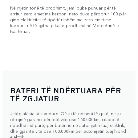
Në rrjetin tonë të prodhimit, jemi duke punuar për të
arritur zero emetime karboni neto duke përdorur 100 për
qind elektricitet të ripërtëritshëm me zero emetime
karboni në të gjitha pikat e prodhimit në Mbretërinë e
Bashkuar.
BATERI TË NDËRTUARA PËR
TË ZGJATUR
Jetëgjatësia si standard. Që ju të ndiheni të qetë, ne ju
ofrojmë garanci për tetë vite ose 160.000km, cilado të
ndodhë më parë, për baterinë në automjetin tuaj elektrik,
dhe gjashtë vite ose 100.000km për automjetin tuaj hibrid
elektrik.