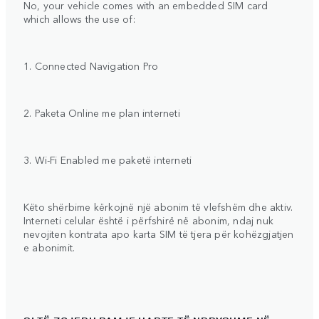
No, your vehicle comes with an embedded SIM card
which allows the use of:
1. Connected Navigation Pro
2. Paketa Online me plan interneti
3. Wi-Fi Enabled me paketë interneti
Këto shërbime kërkojnë një abonim të vlefshëm dhe aktiv.
Interneti celular është i përfshirë në abonim, ndaj nuk
nevojiten kontrata apo karta SIM të tjera për kohëzgjatjen
e abonimit.