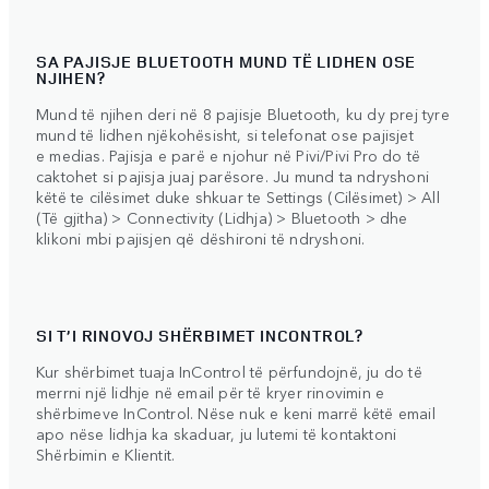
SA PAJISJE BLUETOOTH MUND TË LIDHEN OSE
NJIHEN?
Mund të njihen deri në 8 pajisje Bluetooth, ku dy prej tyre
mund të lidhen njëkohësisht, si telefonat ose pajisjet
e medias. Pajisja e parë e njohur në Pivi/Pivi Pro do të
caktohet si pajisja juaj parësore. Ju mund ta ndryshoni
këtë te cilësimet duke shkuar te Settings (Cilësimet) > All
(Të gjitha) > Connectivity (Lidhja) > Bluetooth > dhe
klikoni mbi pajisjen që dëshironi të ndryshoni.
SI T’I RINOVOJ SHËRBIMET INCONTROL?
Kur shërbimet tuaja InControl të përfundojnë, ju do të
merrni një lidhje në email për të kryer rinovimin e
shërbimeve InControl. Nëse nuk e keni marrë këtë email
apo nëse lidhja ka skaduar, ju lutemi të kontaktoni
Shërbimin e Klientit.