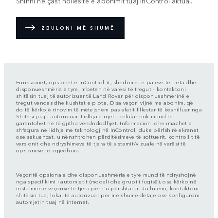
Shihni në çast hollësitë e abonimit tuaj InControl aktual.
ZBULONI MË SHUMË
Funksionet, opsionet e InControl-it, shërbimet e palëve të treta dhe
disponueshmëria e tyre, mbeten në varësi të tregut - kontaktoni
shitësin tuaj të autorizuar të Land Rover për disponueshmërinë e
tregut vendas dhe kushtet e plota. Disa veçori vijnë me abonim, që
do të kërkojë rinovim të mëtejshëm pas afatit fillestar të këshilluar nga
Shitësi juaj i autorizuar. Lidhja e rrjetit celular nuk mund të
garantohet në të gjitha vendndodhjet. Informacioni dhe imazhet e
shfaqura në lidhje me teknologjinë InControl, duke përfshirë ekranet
ose sekuencat, u nënshtrohen përditësimeve të softuerit, kontrollit të
versionit dhe ndryshimeve të tjera të sistemit/vizuale në varësi të
opsioneve të zgjedhura.
Veçoritë opsionale dhe disponueshmëria e tyre mund të ndryshojnë
nga specifikimi i automjetit (modeli dhe grupi i fuqisë), ose kërkojnë
instalimin e veçorive të tjera për t'u përshtatur. Ju lutemi, kontaktoni
shitësin tuaj lokal të autorizuar për më shumë detaje ose konfiguroni
automjetin tuaj në internet.