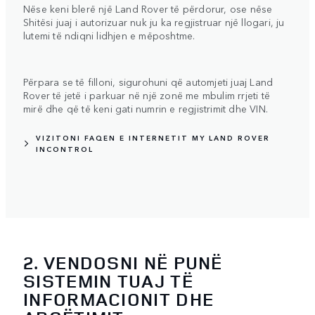
Nëse keni blerë një Land Rover të përdorur, ose nëse
Shitësi juaj i autorizuar nuk ju ka regjistruar një llogari, ju
lutemi të ndiqni lidhjen e mëposhtme.
Përpara se të filloni, sigurohuni që automjeti juaj Land
Rover të jetë i parkuar në një zonë me mbulim rrjeti të
mirë dhe që të keni gati numrin e regjistrimit dhe VIN.
VIZITONI FAQEN E INTERNETIT MY LAND ROVER
INCONTROL
2. VENDOSNI NË PUNË
SISTEMIN TUAJ TË
INFORMACIONIT DHE