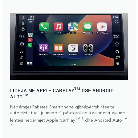
TM
LIDHJA ME APPLE CARPLAY
OSE ANDROID
TM
AUTO
Nëpërmjet Paketës Smartphone gjithëpërfshirëse të
automjetit tuaj, ju mund t’i përdorni aplikacionet tuaja me
TM 1
TM
lehtësi nëpërmjet
Apple CarPlay
dhe
Android Auto
2
.