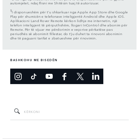
automjetet, ndaj flisni me Shitësin tuaj të autorizuar.
5
I disponueshëm për t’u shkarkuar nga Apple App Store dhe Google
Play për shumicën e telefonave inteligjentë Android dhe Apple iOS.
Aplikacioni Land Rover Remote kërkon lidhje me internetin, një
telefon inteligjent të përputhshëm, llogari InControl dhe abonim për
Remote. Për të vijuar me përdorimin e veçorive përkatëse pas
periudhës së abonimit fillestar, do t’ju duhet ta rinovoni abonimin
dhe të paguani tarifat e zbatueshme për rinovimin.
BASHKOHU ME BISEDËN