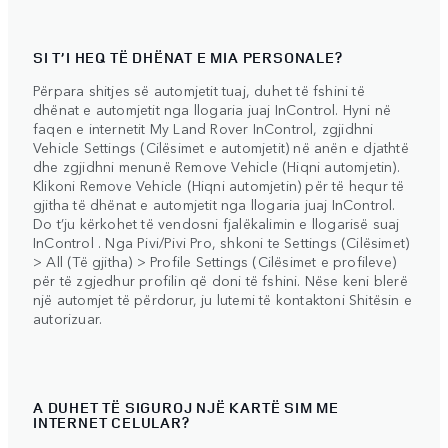
SI T’I HEQ TË DHËNAT E MIA PERSONALE?
Përpara shitjes së automjetit tuaj, duhet të fshini të
dhënat e automjetit nga llogaria juaj InControl. Hyni në
faqen e internetit My Land Rover InControl, zgjidhni
Vehicle Settings (Cilësimet e automjetit) në anën e djathtë
dhe zgjidhni menunë Remove Vehicle (Hiqni automjetin).
Klikoni Remove Vehicle (Hiqni automjetin) për të hequr të
gjitha të dhënat e automjetit nga llogaria juaj InControl.
Do t’ju kërkohet të vendosni fjalëkalimin e llogarisë suaj
InControl . Nga Pivi/Pivi Pro, shkoni te Settings (Cilësimet)
> All (Të gjitha) > Profile Settings (Cilësimet e profileve)
për të zgjedhur profilin që doni të fshini. Nëse keni blerë
një automjet të përdorur, ju lutemi të kontaktoni Shitësin e
autorizuar.
A DUHET TË SIGUROJ NJË KARTË SIM ME
INTERNET CELULAR?