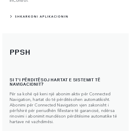
SHKARKONI APLIKACIONIN
PPSH
SI T’I PËRDITËSOJ HARTAT E SISTEMIT TË
NAVIGACIONIT?
Për sa kohë që keni një abonim aktiv për Connected
Navigation, hartat do të përditësohen automatikisht.
Abonimi për Connected Navigation vjen zakonisht i
përfshirë për periudhën fillestare të garancisë, ndërsa
rinovimi i abonimit mundëson përditësime automatike të
hartave në vazhdimësi.