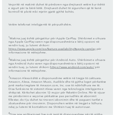
Veçoritë në makinë duhet të përdoren nga drejtuesit vetëm kur është
e sigurt për ta bërë këtë. Drejtuesit duhet të sigurohen që të kenë
kontroll të plotë mbi mjetin gjatë gjithë kohës.
Vetëm telefonat inteligjentë të përputhshëm.
1
Makina juaj është përgatitur për Apple CarPlay. Shërbimet e ofruara
nga Apple CarPlay varen nga disponueshmëria e këtij opsioni në
vendin tuaj, ju lutemi shikoni
https://www.apple.com/ios/feature-availability/#apple-carplay
për
informacione të mëtejshme.
2
Makina juaj është përgatitur për Android Auto. Shërbimet e ofruara
nga Android Auto varen nga disponueshmëria e këtij opsioni në
vendin tuaj, ju lutemi shikoni
https://www.android.com/auto/
për
informacione të mëtejshme.
3
Amazon Alexa është e disponueshme vetëm në tregje të caktuara.
Amazon, Alexa, Amazon Music, Audible dhe të gjitha logot përkatëse
janë marka tregtare të Amazon.com, Inc. ose të ndërlidhura me të.
Disa funksione të sistemit Alexa varen nga teknologjia inteligjente e
shtëpisë. Kërkohet abonim 12-mujor për Paketën Online. Për të vijuar
me përdorimin e veçorive përkatëse pas periudhës së abonimit
fillestar, do t’ju duhet ta rinovoni abonimin dhe të paguani tarifat e
zbatueshme për rinovimin. Disponohen vetëm në tregjet e lidhura,
ndaj ju lutemi të kontaktoni me Shitësin tuaj të autorizuar.
4
Disa nga aplikacionet live nuk janë të disponueshme për të gjitha