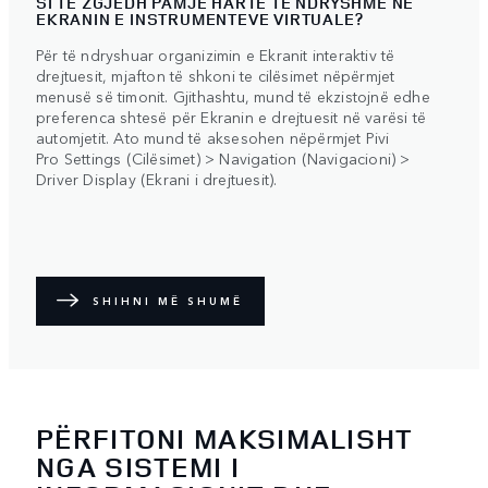
SI TË ZGJEDH PAMJE HARTE TË NDRYSHME NË
EKRANIN E INSTRUMENTEVE VIRTUALE?
Për të ndryshuar organizimin e Ekranit interaktiv të
drejtuesit, mjafton të shkoni te cilësimet nëpërmjet
menusë së timonit. Gjithashtu, mund të ekzistojnë edhe
preferenca shtesë për Ekranin e drejtuesit në varësi të
automjetit. Ato mund të aksesohen nëpërmjet Pivi
Pro Settings (Cilësimet) > Navigation (Navigacioni) >
Driver Display (Ekrani i drejtuesit).
SHIHNI MË SHUMË
PËRFITONI MAKSIMALISHT
NGA SISTEMI I