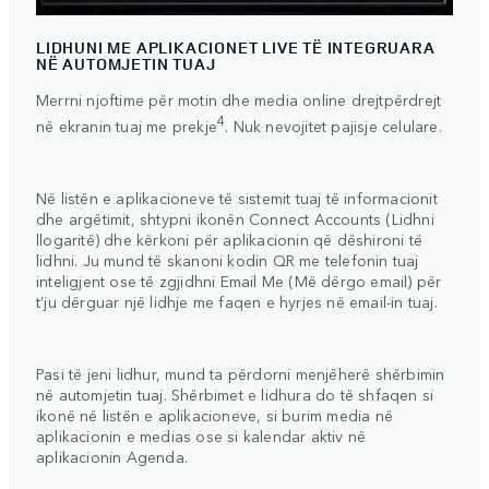
LIDHUNI ME APLIKACIONET LIVE TË INTEGRUARA
NË AUTOMJETIN TUAJ
Merrni njoftime për motin dhe media online drejtpërdrejt
4
në ekranin tuaj me prekje
. Nuk nevojitet pajisje celulare.
Në listën e aplikacioneve të sistemit tuaj të informacionit
dhe argëtimit, shtypni ikonën Connect Accounts (Lidhni
llogaritë) dhe kërkoni për aplikacionin që dëshironi të
lidhni. Ju mund të skanoni kodin QR me telefonin tuaj
inteligjent ose të zgjidhni Email Me (Më dërgo email) për
t’ju dërguar një lidhje me faqen e hyrjes në email-in tuaj.
Pasi të jeni lidhur, mund ta përdorni menjëherë shërbimin
në automjetin tuaj. Shërbimet e lidhura do të shfaqen si
ikonë në listën e aplikacioneve, si burim media në
aplikacionin e medias ose si kalendar aktiv në
aplikacionin Agenda.