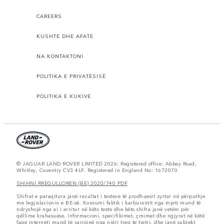
CAREERS
KUSHTE DHE AFATE
NA KONTAKTONI
POLITIKA E PRIVATËSISË
POLITIKA E KUKIVE
© JAGUAR LAND ROVER LIMITED 2026: Registered office: Abbey Road,
Whitley, Coventry CV3 4LF. Registered in England No: 1672070
SHIHNI RREGULLOREN (BE) 2020/740 PDF
Shifrat e paraqitura janë rezultat i testeve të prodhuesit zyrtar në përputhje
me legjislacionin e BE-së. Konsumi faktik i karburantit nga mjeti mund të
ndryshojë nga ai i arritur në këto teste dhe këto shifra janë vetëm për
qëllime krahasuese. Informacioni, specifikimet, çmimet dhe ngjyrat në këtë
faqe interneti mund të variojnë nga njëri treg te tjetri, dhe janë subjekt