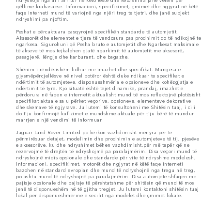
ndryshojë nga ai i arritur në këto teste dhe këto shifra janë vetëm për
qëllime krahasuese. Informacioni, specifikimet, çmimet dhe ngjyrat në këtë
faqe interneti mund të variojnë nga njëri treg te tjetri, dhe janë subjekt
ndryshimi pa njoftim.
Peshat e përcaktuara pasqyrojnë specifikën standarde të automjetit.
Aksesorët dhe elementet e tjera të vendosura pas prodhimit do të ndikojnë te
ngarkesa. Sigurohuni që Pesha bruto e automjetit dhe Ngarkesat maksimale
të akseve të mos tejkalohen gjatë ngarkimit të automjetit me aksesorë,
pasagjerë, lëngje dhe karburant, dhe bagazhe.
Shënim i rëndësishëm lidhur me imazhet dhe specifikat. Mungesa e
gjysmëpërcjellësve në nivel botëror është duke ndikuar te specifikat e
ndërtimit të automjeteve, disponueshmëria e opsioneve dhe kohëzgjatja e
ndërtimit të tyre. Kjo situatë është tejet dinamike, prandaj, imazhet e
përdorura në faqen e internetit aktualisht mund të mos reflektojnë plotësisht
specifikat aktuale sa u përket veçorive, opsioneve, elementeve dekorative
dhe skemave të ngjyrave. Ju lutemi të konsultoheni me Shitësin tuaj, i cili
do t'ju konfirmojë kufizimet e mundshme aktuale për t'ju bërë të mundur
marrjen e një vendimi të informuar
Jaguar Land Rover Limited po kërkon vazhdimisht mënyra për të
përmirësuar detajet, modelimin dhe prodhimin e automjeteve të tij, pjesëve
e aksesorëve, ku dhe ndryshimet bëhen vazhdimisht,për më tepër që ne
rezervojmë të drejtën të ndryshojmë pa paralajmërim. Disa veçori mund të
ndryshojnë midis opsionale dhe standarde për vite të ndryshme modelesh.
Informacioni, specifikimet, motorët dhe ngjyrat në këtë faqe interneti
bazohen në standard evropian dhe mund të ndryshojnë nga tregu në treg,
po ashtu mund të ndryshojnë pa paralajmërim. Disa automjete shfaqen me
pajisje opsionale dhe pajisje të përshtatshme për shitësin që mund të mos
jenë të disponueshëm në të gjitha tregjet. Ju lutemi kontaktoni shitësin tuaj
lokal për disponueshmërinë e secilit nga modelet dhe çmimet lokale.