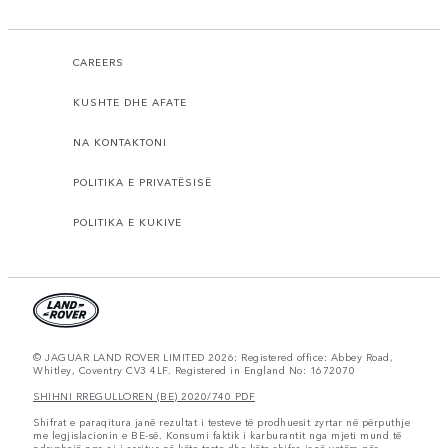
CAREERS
KUSHTE DHE AFATE
NA KONTAKTONI
POLITIKA E PRIVATËSISË
POLITIKA E KUKIVE
© JAGUAR LAND ROVER LIMITED 2026: Registered office: Abbey Road,
Whitley, Coventry CV3 4LF. Registered in England No: 1672070
SHIHNI RREGULLOREN (BE) 2020/740 PDF
Shifrat e paraqitura janë rezultat i testeve të prodhuesit zyrtar në përputhje
me legjislacionin e BE-së. Konsumi faktik i karburantit nga mjeti mund të