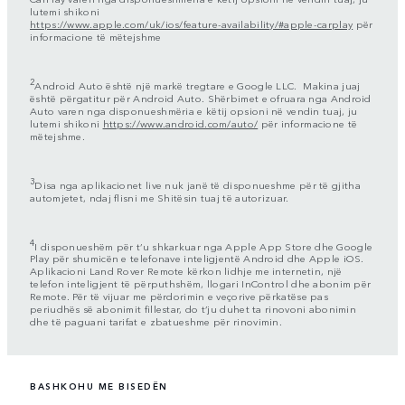
lutemi shikoni
https://www.apple.com/uk/ios/feature-availability/#apple-carplay
për
informacione të mëtejshme
2
Android Auto është një markë tregtare e Google LLC. Makina juaj
është përgatitur për Android Auto. Shërbimet e ofruara nga Android
Auto varen nga disponueshmëria e këtij opsioni në vendin tuaj, ju
lutemi shikoni
https://www.android.com/auto/
për informacione të
mëtejshme.
3
Disa nga aplikacionet live nuk janë të disponueshme për të gjitha
automjetet, ndaj flisni me Shitësin tuaj të autorizuar.
4
I disponueshëm për t’u shkarkuar nga Apple App Store dhe Google
Play për shumicën e telefonave inteligjentë Android dhe Apple iOS.
Aplikacioni Land Rover Remote kërkon lidhje me internetin, një
telefon inteligjent të përputhshëm, llogari InControl dhe abonim për
Remote. Për të vijuar me përdorimin e veçorive përkatëse pas
periudhës së abonimit fillestar, do t’ju duhet ta rinovoni abonimin
dhe të paguani tarifat e zbatueshme për rinovimin.
BASHKOHU ME BISEDËN