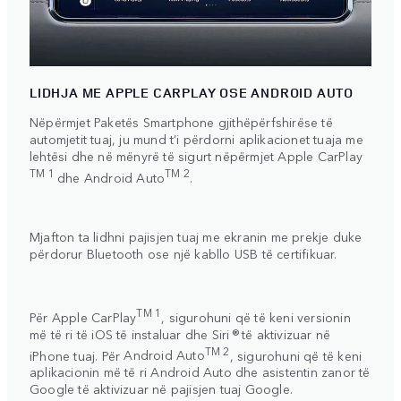
LIDHJA ME APPLE CARPLAY OSE ANDROID AUTO
Nëpërmjet Paketës Smartphone gjithëpërfshirëse të
automjetit tuaj, ju mund t’i përdorni aplikacionet tuaja me
lehtësi dhe në mënyrë të sigurt nëpërmjet
Apple CarPlay
TM 1
TM 2
dhe
Android Auto
.
Mjafton ta lidhni pajisjen tuaj me ekranin me prekje duke
përdorur Bluetooth ose një kabllo USB të certifikuar.
TM 1
Për
Apple CarPlay
, sigurohuni që të keni versionin
më të ri të iOS të instaluar dhe Siri ® të aktivizuar në
TM 2
iPhone tuaj. Për
Android Auto
, sigurohuni që të keni
aplikacionin më të ri Android Auto dhe asistentin zanor të
Google të aktivizuar në pajisjen tuaj Google.