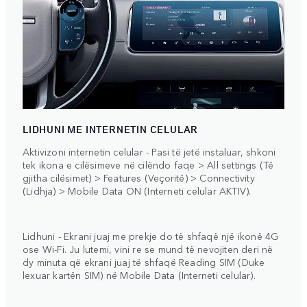
LIDHUNI ME INTERNETIN CELULAR
Aktivizoni internetin celular - Pasi të jetë instaluar, shkoni
tek ikona e cilësimeve në cilëndo faqe > All settings (Të
gjitha cilësimet) > Features (Veçoritë) > Connectivity
(Lidhja) > Mobile Data ON (Interneti celular AKTIV).
Lidhuni - Ekrani juaj me prekje do të shfaqë një ikonë 4G
ose Wi-Fi. Ju lutemi, vini re se mund të nevojiten deri në
dy minuta që ekrani juaj të shfaqë Reading SIM (Duke
lexuar kartën SIM) në Mobile Data (Interneti celular).