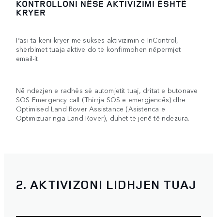
KONTROLLONI NËSE AKTIVIZIMI ËSHTË
KRYER
Pasi ta keni kryer me sukses aktivizimin e InControl,
shërbimet tuaja aktive do të konfirmohen nëpërmjet
email-it.
Në ndezjen e radhës së automjetit tuaj, dritat e butonave
SOS Emergency call (Thirrja SOS e emergjencës) dhe
Optimised Land Rover Assistance (Asistenca e
Optimizuar nga Land Rover), duhet të jenë të ndezura.
2. AKTIVIZONI LIDHJEN TUAJ