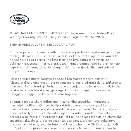
© JAGUAR LAND ROVER LIMITED 2026: Registered office: Abbey Road,
Whitley, Coventry CV3 4LF. Registered in England No: 1672070
SHIHNI RREGULLOREN (BE) 2020/740 PDF
Shifrat e paraqitura janë rezultat i testeve të prodhuesit zyrtar në përputhje
me legjislacionin e BE-së. Konsumi faktik i karburantit nga mjeti mund të
ndryshojë nga ai i arritur në këto teste dhe këto shifra janë vetëm për
qëllime krahasuese. Informacioni, specifikimet, çmimet dhe ngjyrat në këtë
faqe interneti mund të variojnë nga njëri treg te tjetri, dhe janë subjekt
ndryshimi pa njoftim.
Peshat e përcaktuara pasqyrojnë specifikën standarde të automjetit.
Aksesorët dhe elementet e tjera të vendosura pas prodhimit do të ndikojnë te
ngarkesa. Sigurohuni që Pesha bruto e automjetit dhe Ngarkesat maksimale
të akseve të mos tejkalohen gjatë ngarkimit të automjetit me aksesorë,
pasagjerë, lëngje dhe karburant, dhe bagazhe.
Shënim i rëndësishëm lidhur me imazhet dhe specifikat. Mungesa e
gjysmëpërcjellësve në nivel botëror është duke ndikuar te specifikat e
ndërtimit të automjeteve, disponueshmëria e opsioneve dhe kohëzgjatja e
ndërtimit të tyre. Kjo situatë është tejet dinamike, prandaj, imazhet e
përdorura në faqen e internetit aktualisht mund të mos reflektojnë plotësisht
specifikat aktuale sa u përket veçorive, opsioneve, elementeve dekorative
dhe skemave të ngjyrave. Ju lutemi të konsultoheni me Shitësin tuaj, i cili
do t'ju konfirmojë kufizimet e mundshme aktuale për t'ju bërë të mundur