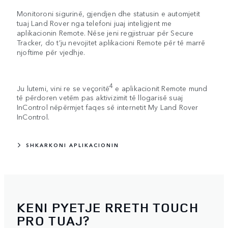
Monitoroni sigurinë, gjendjen dhe statusin e automjetit
tuaj Land Rover nga telefoni juaj inteligjent me
aplikacionin Remote. Nëse jeni regjistruar për Secure
Tracker, do t’ju nevojitet aplikacioni Remote për të marrë
njoftime për vjedhje.
4
Ju lutemi, vini re se veçoritë
e aplikacionit Remote mund
të përdoren vetëm pas aktivizimit të llogarisë suaj
InControl nëpërmjet faqes së internetit My Land Rover
InControl.
SHKARKONI APLIKACIONIN
KENI PYETJE RRETH TOUCH
PRO TUAJ?