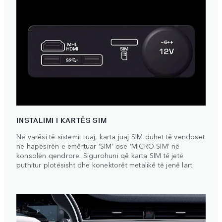
INSTALIMI I KARTËS SIM
Në varësi të sistemit tuaj, karta juaj SIM duhet të vendoset
në hapësirën e emërtuar ‘SIM’ ose ‘MICRO SIM’ në
konsolën qendrore. Sigurohuni që karta SIM të jetë
puthitur plotësisht dhe konektorët metalikë të jenë lart.