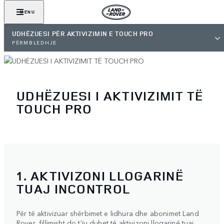
MENU
UDHËZUESI PËR AKTIVIZIMIN E TOUCH PRO
PËRMBLEDHJE
UDHËZUESI I AKTIVIZIMIT TË
TOUCH PRO
1. AKTIVIZONI LLOGARINË
TUAJ INCONTROL
Për të aktivizuar shërbimet e lidhura dhe abonimet Land
Rover, fillimisht do t’ju duhet të aktivizoni llogarinë tuaj