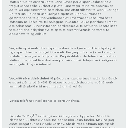
shitësin tuaj të autorizuar të Land Rover për disponueshmërinë e
tregut vendas dhe kushtet e plota. Disa veçori vijnë me abonim, që
do të kërkojë rinovim të mëtejshëm pas afatit fillestar të këshilluar nga
Shitësi juaj i autorizuar. Lidhja e rrjetit celular nuk mund të
garantohet në të gjitha vendndodhjet. Informacioni dhe imazhet e
shfaqura në lidhje me teknologjinë InControl, duke përfshirë ekranet
ose sekuencat, u nënshtrohen përditësimeve të softuerit, kontrollit të
versionit dhe ndryshimeve të tjera të sistemit/vizuale në varësi të
opsioneve të zgjedhura.
Veçoritë opsionale dhe disponueshmëria e tyre mund të ndryshojnë
nga specifikimi i automjetit (modeli dhe grupi i fuqisë), ose kërkojnë
instalimin e veçorive të tjera për t'u përshtatur. Ju lutemi, kontaktoni
shitësin tuaj lokal të autorizuar për më shumë detaje ose konfiguroni
automjetin tuaj në internet.
Veçoritë në makinë duhet të përdoren nga drejtuesit vetëm kur është
e sigurt për ta bërë këtë. Drejtuesit duhet të sigurohen që të kenë
kontroll të plotë mbi mjetin gjatë gjithë kohës.
Vetëm telefonat inteligjentë të përputhshëm.
1
TM
Apple CarPlay
është një markë tregtare e Apple Inc. Mund të
zbatohen kushtet e Apple Inc për përdoruesin fundor. Makina juaj
është përgatitur për Apple CarPlay. Shërbimet e ofruara nga Apple
CarPlay varen nga disponueshmëria e këtij opsioni në vendin tuaj, ju