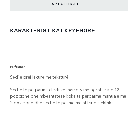
SPECIFIKAT
KARAKTERISTIKAT KRYESORE
Përfshihen:
V
Sedile prej lëkure me teksturë
Sedile të përparme elektrike memory me ngrohje me 12
pozicione dhe mbështetëse koke të përparme manuale me
2 pozicione dhe sedile të pasme me shtrirje elektrike