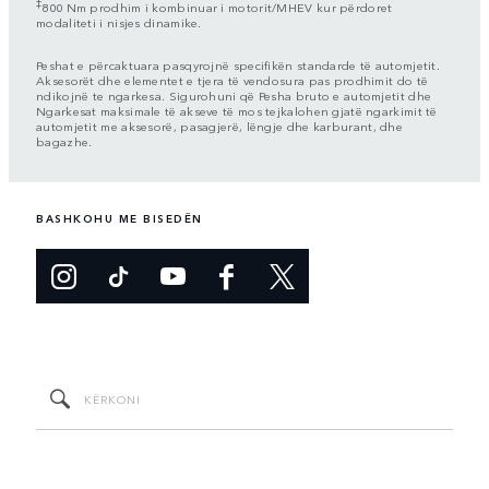
‡
800 Nm prodhim i kombinuar i motorit/MHEV kur përdoret
modaliteti i nisjes dinamike.
Peshat e përcaktuara pasqyrojnë specifikën standarde të automjetit.
Aksesorët dhe elementet e tjera të vendosura pas prodhimit do të
ndikojnë te ngarkesa. Sigurohuni që Pesha bruto e automjetit dhe
Ngarkesat maksimale të akseve të mos tejkalohen gjatë ngarkimit të
automjetit me aksesorë, pasagjerë, lëngje dhe karburant, dhe
bagazhe.
BASHKOHU ME BISEDËN