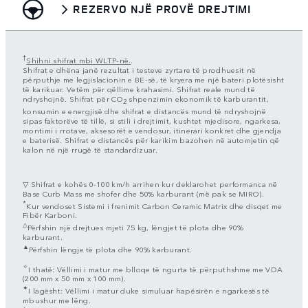
REZERVO NJË PROVË DREJTIMI
†
Shihni shifrat mbi WLTP-në.
.
Shifrat e dhëna janë rezultat i testeve zyrtare të prodhuesit në
përputhje me legjislacionin e BE-së, të kryera me një bateri plotësisht
të karikuar. Vetëm për qëllime krahasimi. Shifrat reale mund të
ndryshojnë. Shifrat për CO
shpenzimin ekonomik të karburantit,
2
konsumin e energjisë dhe shifrat e distancës mund të ndryshojnë
sipas faktorëve të tillë, si stili i drejtimit, kushtet mjedisore, ngarkesa,
montimi i rrotave, aksesorët e vendosur, itinerari konkret dhe gjendja
e baterisë. Shifrat e distancës për karikim bazohen në automjetin që
kalon në një rrugë të standardizuar.
▽ Shifrat e kohës 0-100 km/h arrihen kur deklarohet performanca në
Base Curb Mass me shofer dhe 50% karburant (më pak se MIRO).
*
Kur vendoset Sistemi i frenimit Carbon Ceramic Matrix dhe disqet me
Fibër Karboni.
△
Përfshin një drejtues mjeti 75 kg, lëngjet të plota dhe 90%
karburant.
▲
Përfshin lëngje të plota dhe 90% karburant.
✧
I thatë: Vëllimi i matur me blloqe të ngurta të përputhshme me VDA
(200 mm x 50 mm x 100 mm).
✦
I lagësht: Vëllimi i matur duke simuluar hapësirën e ngarkesës të
mbushur me lëng.