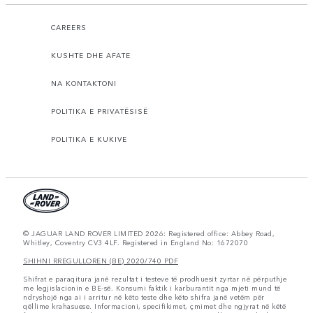
CAREERS
KUSHTE DHE AFATE
NA KONTAKTONI
POLITIKA E PRIVATËSISË
POLITIKA E KUKIVE
© JAGUAR LAND ROVER LIMITED 2026: Registered office: Abbey Road,
Whitley, Coventry CV3 4LF. Registered in England No: 1672070
SHIHNI RREGULLOREN (BE) 2020/740 PDF
Shifrat e paraqitura janë rezultat i testeve të prodhuesit zyrtar në përputhje
me legjislacionin e BE-së. Konsumi faktik i karburantit nga mjeti mund të
ndryshojë nga ai i arritur në këto teste dhe këto shifra janë vetëm për
qëllime krahasuese. Informacioni, specifikimet, çmimet dhe ngjyrat në këtë