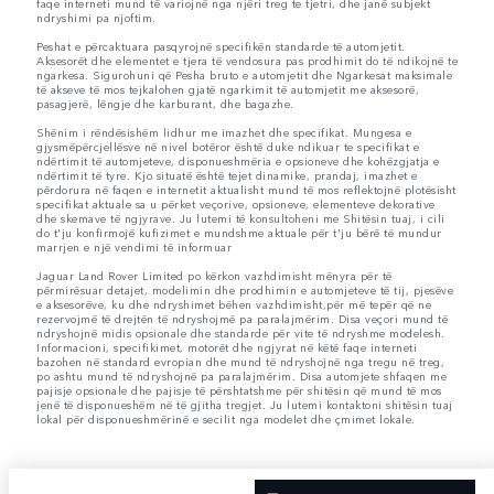
faqe interneti mund të variojnë nga njëri treg te tjetri, dhe janë subjekt
ndryshimi pa njoftim.
Peshat e përcaktuara pasqyrojnë specifikën standarde të automjetit.
Aksesorët dhe elementet e tjera të vendosura pas prodhimit do të ndikojnë te
ngarkesa. Sigurohuni që Pesha bruto e automjetit dhe Ngarkesat maksimale
të akseve të mos tejkalohen gjatë ngarkimit të automjetit me aksesorë,
pasagjerë, lëngje dhe karburant, dhe bagazhe.
Shënim i rëndësishëm lidhur me imazhet dhe specifikat. Mungesa e
gjysmëpërcjellësve në nivel botëror është duke ndikuar te specifikat e
ndërtimit të automjeteve, disponueshmëria e opsioneve dhe kohëzgjatja e
ndërtimit të tyre. Kjo situatë është tejet dinamike, prandaj, imazhet e
përdorura në faqen e internetit aktualisht mund të mos reflektojnë plotësisht
specifikat aktuale sa u përket veçorive, opsioneve, elementeve dekorative
dhe skemave të ngjyrave. Ju lutemi të konsultoheni me Shitësin tuaj, i cili
do t'ju konfirmojë kufizimet e mundshme aktuale për t'ju bërë të mundur
marrjen e një vendimi të informuar
Jaguar Land Rover Limited po kërkon vazhdimisht mënyra për të
përmirësuar detajet, modelimin dhe prodhimin e automjeteve të tij, pjesëve
e aksesorëve, ku dhe ndryshimet bëhen vazhdimisht,për më tepër që ne
rezervojmë të drejtën të ndryshojmë pa paralajmërim. Disa veçori mund të
ndryshojnë midis opsionale dhe standarde për vite të ndryshme modelesh.
Informacioni, specifikimet, motorët dhe ngjyrat në këtë faqe interneti
bazohen në standard evropian dhe mund të ndryshojnë nga tregu në treg,
po ashtu mund të ndryshojnë pa paralajmërim. Disa automjete shfaqen me
pajisje opsionale dhe pajisje të përshtatshme për shitësin që mund të mos
jenë të disponueshëm në të gjitha tregjet. Ju lutemi kontaktoni shitësin tuaj
lokal për disponueshmërinë e secilit nga modelet dhe çmimet lokale.