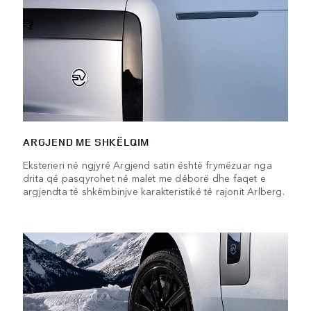
ARGJEND ME SHKËLQIM
Eksterieri në ngjyrë Argjend satin është frymëzuar nga
drita që pasqyrohet në malet me dëborë dhe faqet e
argjendta të shkëmbinjve karakteristikë të rajonit Arlberg.