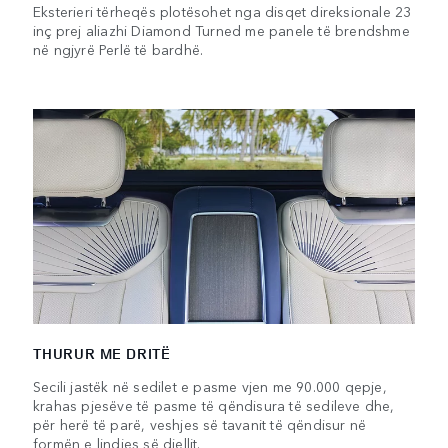
Eksterieri tërheqës plotësohet nga disqet direksionale 23
inç prej aliazhi Diamond Turned me panele të brendshme
në ngjyrë Perlë të bardhë.
THURUR ME DRITË
Secili jastëk në sedilet e pasme vjen me 90.000 qepje,
krahas pjesëve të pasme të qëndisura të sedileve dhe,
për herë të parë, veshjes së tavanit të qëndisur në
formën e lindjes së diellit.