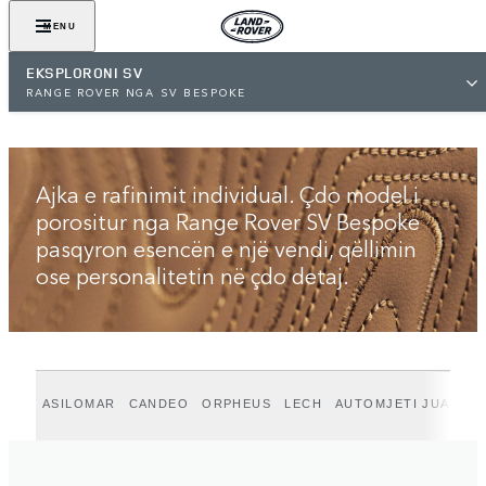
SHIHNI GALERINË
MENU
EKSPLORONI SV
RANGE ROVER NGA SV BESPOKE
Ajka e rafinimit individual. Çdo model i
porositur nga Range Rover SV Bespoke
pasqyron esencën e një vendi, qëllimin
ose personalitetin në çdo detaj.
ASILOMAR
CANDEO
ORPHEUS
LECH
AUTOMJETI JUAJ UN