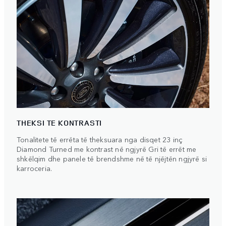
THEKSI TE KONTRASTI
Tonalitete të errëta të theksuara nga disqet 23 inç
Diamond Turned me kontrast në ngjyrë Gri të errët me
shkëlqim dhe panele të brendshme në të njëjtën ngjyrë si
karroceria.