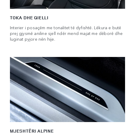
TOKA DHE QIELLI
Interier i posaçëm me tonalitet të dyfishtë. Lëkura e butë
prej gjysmë aniline sjell ndër mend majat me dëborë dhe
luginat pyjore nën hije.
MJESHTËRI ALPINE