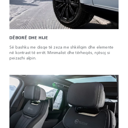
DËBORË DHE HIJE
Së bashku me disqe të zeza me shkëlqim dhe elemente
në kontrast të errët. Minimalist dhe tërheqës, njësoj si
peizazhi alpin.