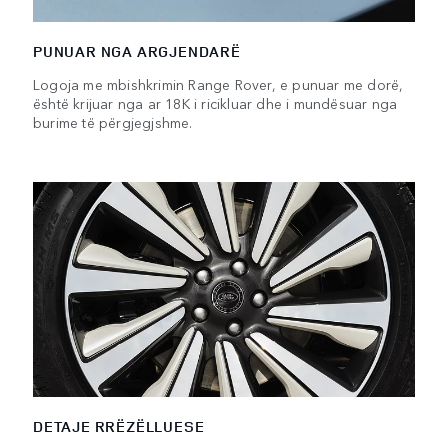
PUNUAR NGA ARGJENDARË
Logoja me mbishkrimin Range Rover, e punuar me dorë,
është krijuar nga ar 18K i ricikluar dhe i mundësuar nga
burime të përgjegjshme.
DETAJE RRËZËLLUESE