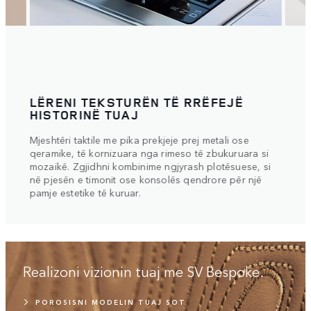
LËRENI TEKSTURËN TË RRËFEJË
TRE
HISTORINË TUAJ
Logoj
Mjeshtëri taktile me pika prekjeje prej metali ose
j
versi
qeramike, të kornizuara nga rimeso të zbukuruara si
nga j
jeni
mozaikë. Zgjidhni kombinime ngjyrash plotësuese, si
uara
në pjesën e timonit ose konsolës qendrore për një
.
pamje estetike të kuruar.
Realizoni vizionin tuaj me SV Bespoke.
POROSISNI MODELIN TUAJ SOT