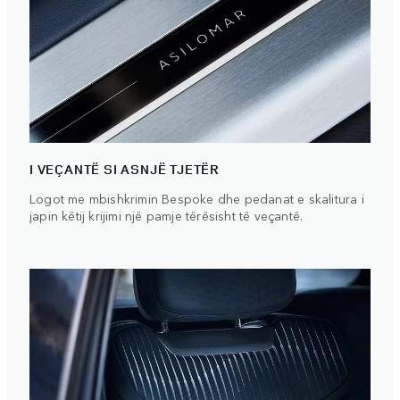
I VEÇANTË SI ASNJË TJETËR
Logot me mbishkrimin Bespoke dhe pedanat e skalitura i
japin këtij krijimi një pamje tërësisht të veçantë.