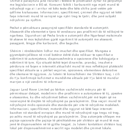
Shifrat e paraqitura janë rezultat i testeve të prodhuesit zyrtar në përputhje
me legjislacionin e BE-së. Konsumi faktik i karburantit nga mjeti mund të
ndryshojë nga ai i arritur në këto teste dhe këto shifra janë vetëm për
qëllime krahasuese. Informacioni, specifikimet, çmimet dhe ngjyrat në këtë
faqe interneti mund të variojnë nga njëri treg te tjetri, dhe janë subjekt
ndryshimi pa njoftim.
Peshat e përcaktuara pasqyrojnë specifikën standarde të automjetit.
Aksesorët dhe elementet e tjera të vendosura pas prodhimit do të ndikojnë te
ngarkesa. Sigurohuni që Pesha bruto e automjetit dhe Ngarkesat maksimale
të akseve të mos tejkalohen gjatë ngarkimit të automjetit me aksesorë,
pasagjerë, lëngje dhe karburant, dhe bagazhe.
Shënim i rëndësishëm lidhur me imazhet dhe specifikat. Mungesa e
gjysmëpërcjellësve në nivel botëror është duke ndikuar te specifikat e
ndërtimit të automjeteve, disponueshmëria e opsioneve dhe kohëzgjatja e
ndërtimit të tyre. Kjo situatë është tejet dinamike, prandaj, imazhet e
përdorura në faqen e internetit aktualisht mund të mos reflektojnë plotësisht
specifikat aktuale sa u përket veçorive, opsioneve, elementeve dekorative
dhe skemave të ngjyrave. Ju lutemi të konsultoheni me Shitësin tuaj, i cili
do t'ju konfirmojë kufizimet e mundshme aktuale për t'ju bërë të mundur
marrjen e një vendimi të informuar
Jaguar Land Rover Limited po kërkon vazhdimisht mënyra për të
përmirësuar detajet, modelimin dhe prodhimin e automjeteve të tij, pjesëve
e aksesorëve, ku dhe ndryshimet bëhen vazhdimisht,për më tepër që ne
rezervojmë të drejtën të ndryshojmë pa paralajmërim. Disa veçori mund të
ndryshojnë midis opsionale dhe standarde për vite të ndryshme modelesh.
Informacioni, specifikimet, motorët dhe ngjyrat në këtë faqe interneti
bazohen në standard evropian dhe mund të ndryshojnë nga tregu në treg,
po ashtu mund të ndryshojnë pa paralajmërim. Disa automjete shfaqen me
pajisje opsionale dhe pajisje të përshtatshme për shitësin që mund të mos
jenë të disponueshëm në të gjitha tregjet. Ju lutemi kontaktoni shitësin tuaj
lokal për disponueshmërinë e secilit nga modelet dhe çmimet lokale.