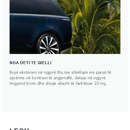
NGA DETI TE QIELLI
Bojë eksterieri në ngjyrë Blu me shkëlqim me pjesë të
sipërme në kontrast të argjendtë, detaje në ngjyrë
Argjend krom dhe disqe aliazhi të farkëtuar 23 inç.