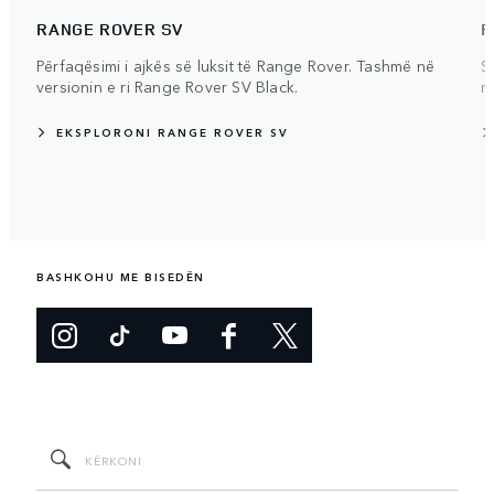
RANGE ROVER SV
R
Përfaqësimi i ajkës së luksit të Range Rover. Tashmë në
S
versionin e ri Range Rover SV Black.
m
EKSPLORONI RANGE ROVER SV
BASHKOHU ME BISEDËN