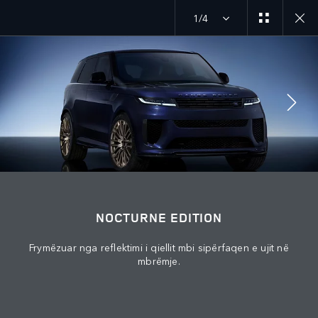
1/4
MENU
EKSPLORONI SV
NOCTURNE EDITION
BASHKOHU ME BISEDËN
NOCTURNE EDITION
Frymëzuar nga reflektimi i qiellit mbi sipërfaqen e ujit në
mbrëmje.