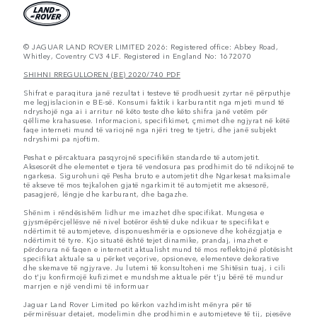
© JAGUAR LAND ROVER LIMITED 2026: Registered office: Abbey Road,
Whitley, Coventry CV3 4LF. Registered in England No: 1672070
SHIHNI RREGULLOREN (BE) 2020/740 PDF
Shifrat e paraqitura janë rezultat i testeve të prodhuesit zyrtar në përputhje
me legjislacionin e BE-së. Konsumi faktik i karburantit nga mjeti mund të
ndryshojë nga ai i arritur në këto teste dhe këto shifra janë vetëm për
qëllime krahasuese. Informacioni, specifikimet, çmimet dhe ngjyrat në këtë
faqe interneti mund të variojnë nga njëri treg te tjetri, dhe janë subjekt
ndryshimi pa njoftim.
Peshat e përcaktuara pasqyrojnë specifikën standarde të automjetit.
Aksesorët dhe elementet e tjera të vendosura pas prodhimit do të ndikojnë te
ngarkesa. Sigurohuni që Pesha bruto e automjetit dhe Ngarkesat maksimale
të akseve të mos tejkalohen gjatë ngarkimit të automjetit me aksesorë,
pasagjerë, lëngje dhe karburant, dhe bagazhe.
Shënim i rëndësishëm lidhur me imazhet dhe specifikat. Mungesa e
gjysmëpërcjellësve në nivel botëror është duke ndikuar te specifikat e
ndërtimit të automjeteve, disponueshmëria e opsioneve dhe kohëzgjatja e
ndërtimit të tyre. Kjo situatë është tejet dinamike, prandaj, imazhet e
përdorura në faqen e internetit aktualisht mund të mos reflektojnë plotësisht
specifikat aktuale sa u përket veçorive, opsioneve, elementeve dekorative
dhe skemave të ngjyrave. Ju lutemi të konsultoheni me Shitësin tuaj, i cili
do t'ju konfirmojë kufizimet e mundshme aktuale për t'ju bërë të mundur
marrjen e një vendimi të informuar
Jaguar Land Rover Limited po kërkon vazhdimisht mënyra për të
përmirësuar detajet, modelimin dhe prodhimin e automjeteve të tij, pjesëve