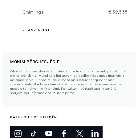
Çmimi nga
€ 59,555
ZGJIDHNI
MOHIM PËRGJEGJËSIE
Oferta financiare vlen vetëm për qëllime informimi dhe nuk përbën një
ofertë për shitje. Mund ta blini automjetin edhe nëpërmjet financimit
me qiradhënie. Financimi me qiradhënie i referohet qiradhënies
operacionale dhe financiare të institucioneve financiare vendase me
modele të ndryshme financimi. Kontaktoni përfaqësuesin tonë të
shitjeve për informacione të mëtejshme.
BASHKOHU ME BISEDËN