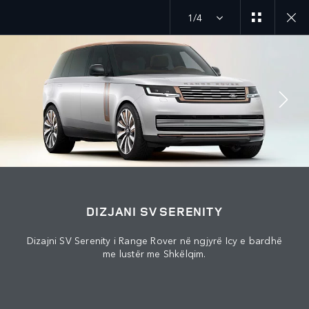
1/4
Zbuloni ofertën tonë aktuale për automjetet Range Rover
MENU
BASHKOHU ME BISEDËN
DIZJANI SV SERENITY
Dizajni SV Serenity i Range Rover në ngjyrë Icy e bardhë
me lustër me Shkëlqim.